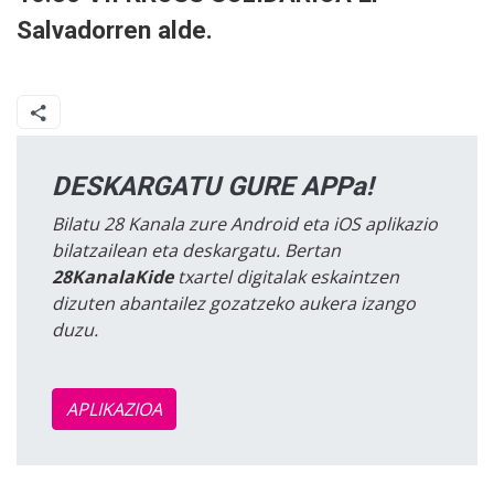
Salvadorren alde.
DESKARGATU GURE APPa!
Bilatu 28 Kanala zure Android eta iOS aplikazio
bilatzailean eta deskargatu. Bertan
28KanalaKide
txartel digitalak eskaintzen
dizuten abantailez gozatzeko aukera izango
duzu.
APLIKAZIOA