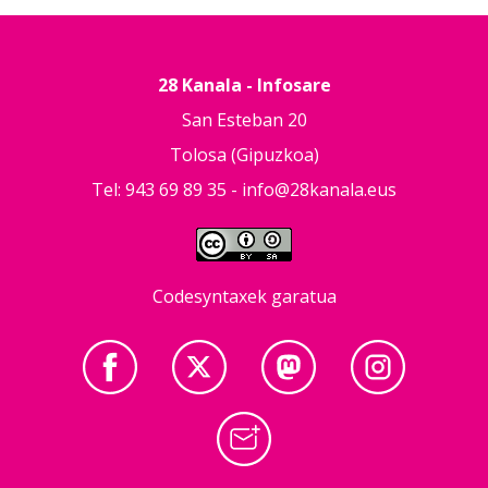
28 Kanala - Infosare
San Esteban 20
Tolosa (Gipuzkoa)
Tel: 943 69 89 35 -
info@28kanala.eus
Codesyntaxek garatua