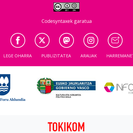
Codesyntaxek garatua
LEGE OHARRA
PUBLIZITATEA
ARAUAK
HARREMANE