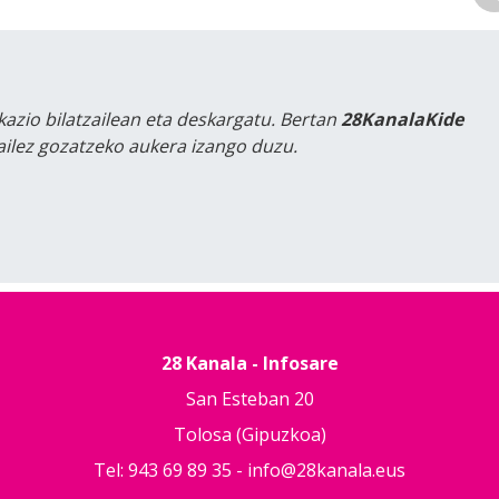
kazio bilatzailean eta deskargatu. Bertan
28KanalaKide
tailez gozatzeko aukera izango duzu.
28 Kanala - Infosare
San Esteban 20
Tolosa (Gipuzkoa)
Tel: 943 69 89 35 -
info@28kanala.eus