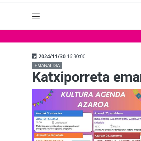
2024/11/30
16:30:00
EMANALDIA
Katxiporreta ema