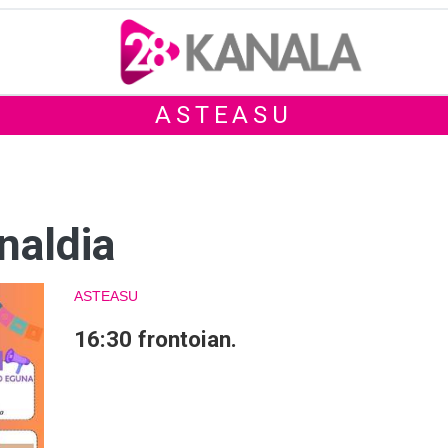
ASTEASU
naldia
ASTEASU
16:30 frontoian.