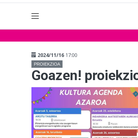
2024/11/16
17:00
PROIEKZIOA
Goazen! proiekzi