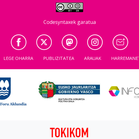
Codesyntaxek garatua
LEGE OHARRA
PUBLIZITATEA
ARAUAK
HARREMANE