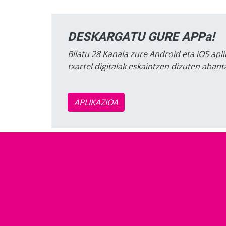
DESKARGATU GURE APPa!
Bilatu 28 Kanala zure Android eta iOS apli
txartel digitalak eskaintzen dizuten aban
APLIKAZIOA