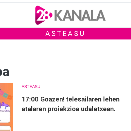
ASTEASU
oa
ASTEASU
17:00 Goazen! telesailaren lehen
atalaren proiekzioa udaletxean.