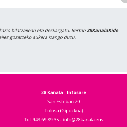
kazio bilatzailean eta deskargatu. Bertan
28KanalaKide
tailez gozatzeko aukera izango duzu.
28 Kanala - Infosare
San Esteban 20
Tolosa (Gipuzkoa)
Tel: 943 69 89 35 -
info@28kanala.eus