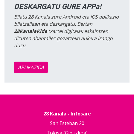
DESKARGATU GURE APPa!
Bilatu 28 Kanala zure Android eta iOS aplikazio
bilatzailean eta deskargatu. Bertan
28KanalaKide
txartel digitalak eskaintzen
dizuten abantailez gozatzeko aukera izango
duzu.
APLIKAZIOA
28 Kanala - Infosare
San Esteban 20
Tolosa (Gipuzkoa)