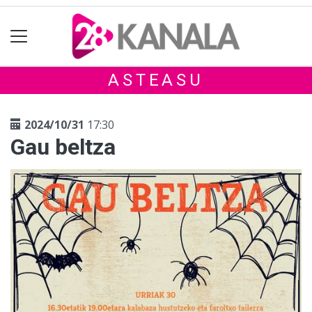
ASTEASU
2024/10/31
17:30
Gau beltza