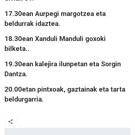
17.30ean Aurpegi margotzea eta
beldurrak idaztea.
18.30ean Xanduli Manduli goxoki
bilketa..
19.30ean kalejira ilunpetan eta Sorgin
Dantza.
20.00etan pintxoak, gaztainak eta tarta
beldurgarria.