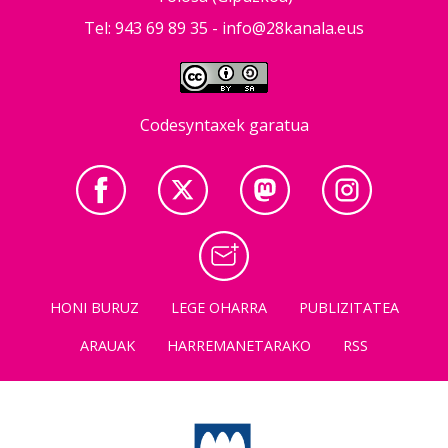
Tel: 943 69 89 35 -
info@28kanala.eus
Codesyntaxek garatua
HONI BURUZ
LEGE OHARRA
PUBLIZITATEA
ARAUAK
HARREMANETARAKO
RSS