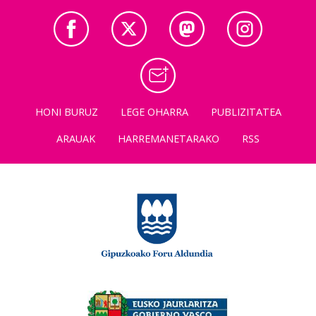
HONI BURUZ
LEGE OHARRA
PUBLIZITATEA
ARAUAK
HARREMANETARAKO
RSS