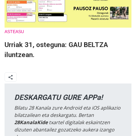
ASTEASU
Urriak 31, osteguna: GAU BELTZA
iluntzean.
DESKARGATU GURE APPa!
Bilatu 28 Kanala zure Android eta iOS aplikazio
bilatzailean eta deskargatu. Bertan
28KanalaKide
txartel digitalak eskaintzen
dizuten abantailez gozatzeko aukera izango