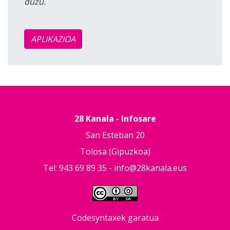
duzu.
APLIKAZIOA
28 Kanala - Infosare
San Esteban 20
Tolosa (Gipuzkoa)
Tel: 943 69 89 35 -
info@28kanala.eus
Codesyntaxek garatua