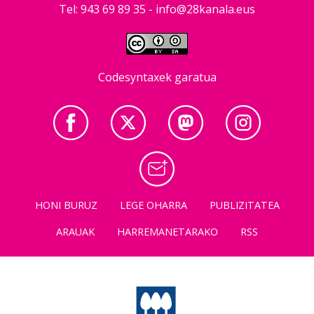
Tel: 943 69 89 35 -
info@28kanala.eus
Codesyntaxek garatua
HONI BURUZ
LEGE OHARRA
PUBLIZITATEA
ARAUAK
HARREMANETARAKO
RSS