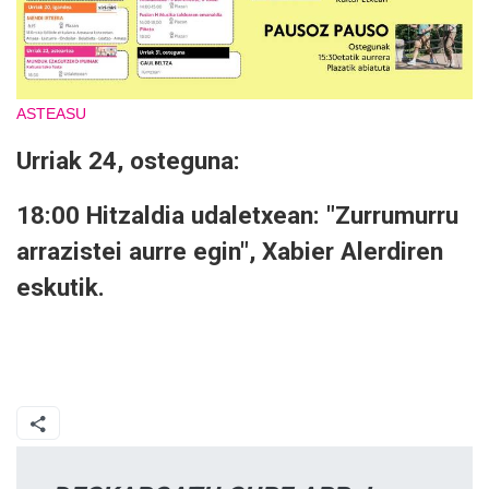
ASTEASU
Urriak 24, osteguna:
18:00 Hitzaldia udaletxean: "Zurrumurru
arrazistei aurre egin", Xabier Alerdiren
eskutik.