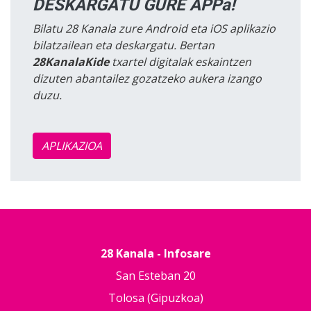
DESKARGATU GURE APPa!
Bilatu 28 Kanala zure Android eta iOS aplikazio
bilatzailean eta deskargatu. Bertan
28KanalaKide
txartel digitalak eskaintzen
dizuten abantailez gozatzeko aukera izango
duzu.
APLIKAZIOA
28 Kanala - Infosare
San Esteban 20
Tolosa (Gipuzkoa)