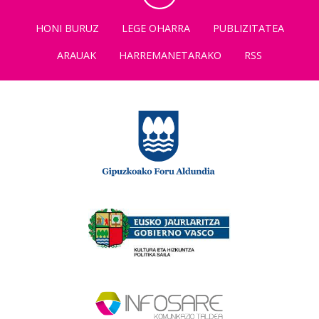
HONI BURUZ
LEGE OHARRA
PUBLIZITATEA
ARAUAK
HARREMANETARAKO
RSS