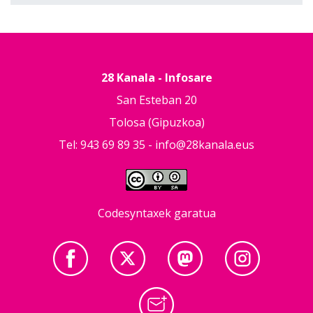
28 Kanala - Infosare
San Esteban 20
Tolosa (Gipuzkoa)
Tel: 943 69 89 35 -
info@28kanala.eus
Codesyntaxek garatua