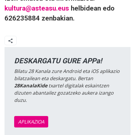
kultura@asteasu.eus
helbidean edo
626235884 zenbakian.
DESKARGATU GURE APPa!
Bilatu 28 Kanala zure Android eta iOS aplikazio
bilatzailean eta deskargatu. Bertan
28KanalaKide
txartel digitalak eskaintzen
dizuten abantailez gozatzeko aukera izango
duzu.
APLIKAZIOA