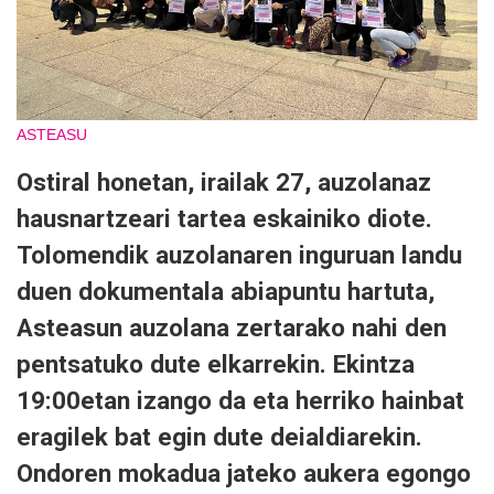
ASTEASU
Ostiral honetan, irailak 27, auzolanaz
hausnartzeari tartea eskainiko diote.
Tolomendik auzolanaren inguruan landu
duen dokumentala abiapuntu hartuta,
Asteasun auzolana zertarako nahi den
pentsatuko dute elkarrekin. Ekintza
19:00etan izango da eta herriko hainbat
eragilek bat egin dute deialdiarekin.
Ondoren mokadua jateko aukera egongo