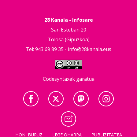
28 Kanala - Infosare
San Esteban 20
Tolosa (Gipuzkoa)
Tel: 943 69 89 35 -
info@28kanala.eus
Codesyntaxek garatua
HONI BURUZ
LEGE OHARRA
PUBLIZITATEA