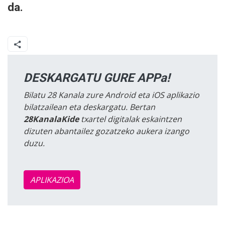
da.
DESKARGATU GURE APPa!
Bilatu 28 Kanala zure Android eta iOS aplikazio
bilatzailean eta deskargatu. Bertan
28KanalaKide
txartel digitalak eskaintzen
dizuten abantailez gozatzeko aukera izango
duzu.
APLIKAZIOA