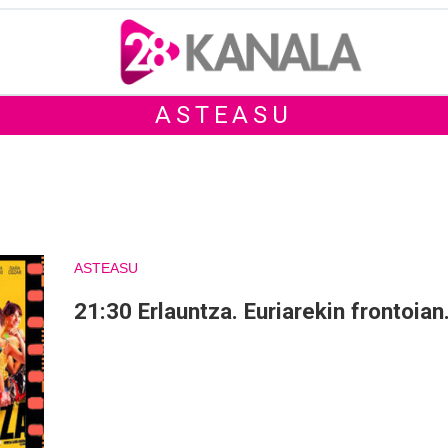
ASTEASU
ASTEASU
21:30 Erlauntza. Euriarekin frontoian