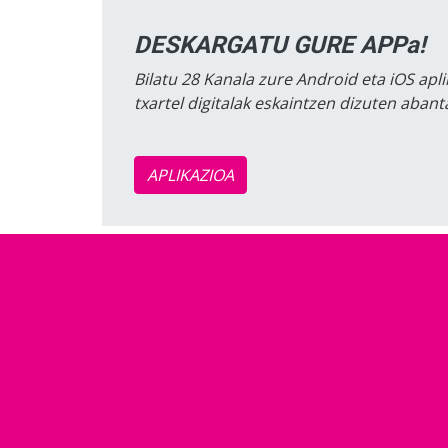
DESKARGATU GURE APPa!
Bilatu 28 Kanala zure Android eta iOS apli
txartel digitalak eskaintzen dizuten aban
APLIKAZIOA