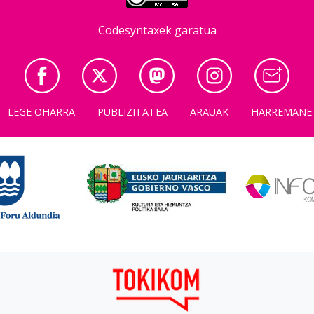
Codesyntaxek garatua
LEGE OHARRA
PUBLIZITATEA
ARAUAK
HARREMANE