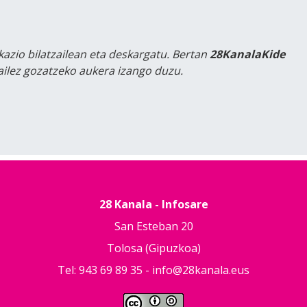
kazio bilatzailean eta deskargatu. Bertan
28KanalaKide
tailez gozatzeko aukera izango duzu.
28 Kanala - Infosare
San Esteban 20
Tolosa (Gipuzkoa)
Tel: 943 69 89 35 -
info@28kanala.eus