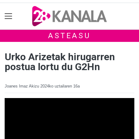
ASTEASU
Urko Arizetak hirugarren
postua lortu du G2Hn
Joanes Imaz Akizu
2024ko uztailaren 16a