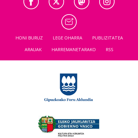
HONI BURUZ
LEGE OHARRA
PUBLIZITATEA
ARAUAK
HARREMANETARAKO
RSS