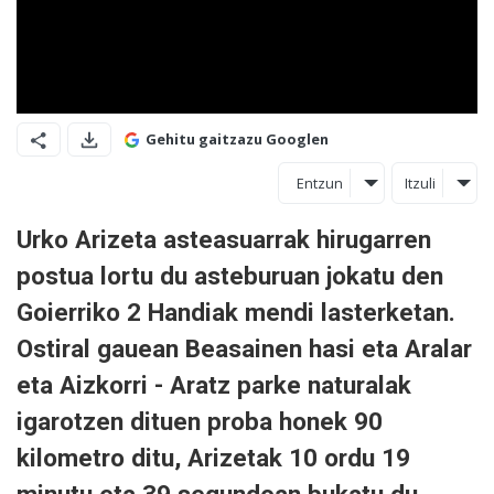
Gehitu gaitzazu Googlen
Entzun
Itzuli
Urko Arizeta asteasuarrak hirugarren
postua lortu du asteburuan jokatu den
Goierriko 2 Handiak mendi lasterketan.
Ostiral gauean Beasainen hasi eta Aralar
eta Aizkorri - Aratz parke naturalak
igarotzen dituen proba honek 90
kilometro ditu, Arizetak 10 ordu 19