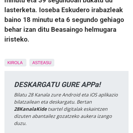
minutu eta 39 segundoan bukatu du
lasterketa. Ioseba Eskudero irabazleak
baino 18 minutu eta 6 segundo gehiago
behar izan ditu Beasaingo helmugara
iristeko.
KIROLA
ASTEASU
DESKARGATU GURE APPa!
Bilatu 28 Kanala zure Android eta iOS aplikazio
bilatzailean eta deskargatu. Bertan
28KanalaKide
txartel digitalak eskaintzen
dizuten abantailez gozatzeko aukera izango
duzu.