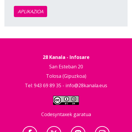
APLIKAZIOA
28 Kanala - Infosare
San Esteban 20
Tolosa (Gipuzkoa)
Tel: 943 69 89 35 -
info@28kanala.eus
Codesyntaxek garatua