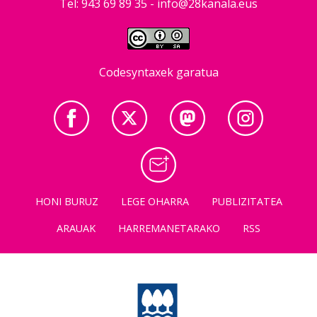
Tel: 943 69 89 35 -
info@28kanala.eus
Codesyntaxek garatua
HONI BURUZ
LEGE OHARRA
PUBLIZITATEA
ARAUAK
HARREMANETARAKO
RSS