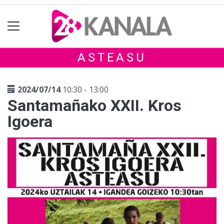
ASTEASU
2024/07/14
10:30 - 13:00
Santamañako XXII. Kros
Igoera