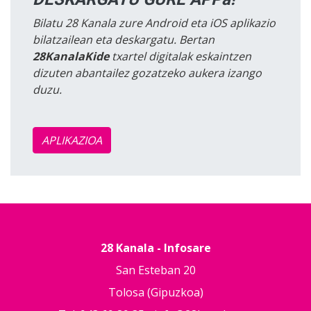
Bilatu 28 Kanala zure Android eta iOS aplikazio
bilatzailean eta deskargatu. Bertan
28KanalaKide
txartel digitalak eskaintzen
dizuten abantailez gozatzeko aukera izango
duzu.
APLIKAZIOA
28 Kanala - Infosare
San Esteban 20
Tolosa (Gipuzkoa)