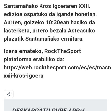
Santamañako Kros Igoeraren XXII.
edizioa ospatuko da igande honetan.
Aurten, goizeko 10:30ean hasiko da
lasterketa, urtero bezala Asteasuko
plazatik Santamañako ermitara.
Izena emateko, RockTheSport
plataforma erabiliko da:
https://web.rockthesport.com/es/es/mas
xxii-kros-igoera
DESKARGATU GURE APPa!