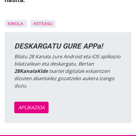
KIROLA
ASTEASU
DESKARGATU GURE APPa!
Bilatu 28 Kanala zure Android eta iOS aplikazio
bilatzailean eta deskargatu. Bertan
28KanalaKide
txartel digitalak eskaintzen
dizuten abantailez gozatzeko aukera izango
duzu.
APLIKAZIOA