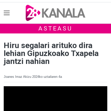
ASTEASU
Hiru segalari arituko dira
lehian Gipuzkoako Txapela
jantzi nahian
Joanes Imaz Akizu
2024ko uztailaren 4a