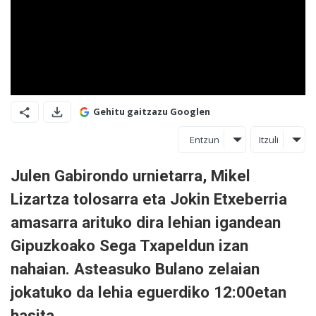
Gehitu gaitzazu Googlen
Entzun
Itzuli
Julen Gabirondo urnietarra, Mikel
Lizartza tolosarra eta Jokin Etxeberria
amasarra arituko dira lehian igandean
Gipuzkoako Sega Txapeldun izan
nahaian. Asteasuko Bulano zelaian
jokatuko da lehia eguerdiko 12:00etan
hasita.