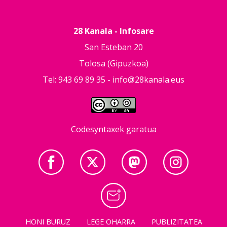
28 Kanala - Infosare
San Esteban 20
Tolosa (Gipuzkoa)
Tel: 943 69 89 35 -
info@28kanala.eus
Codesyntaxek garatua
HONI BURUZ
LEGE OHARRA
PUBLIZITATEA