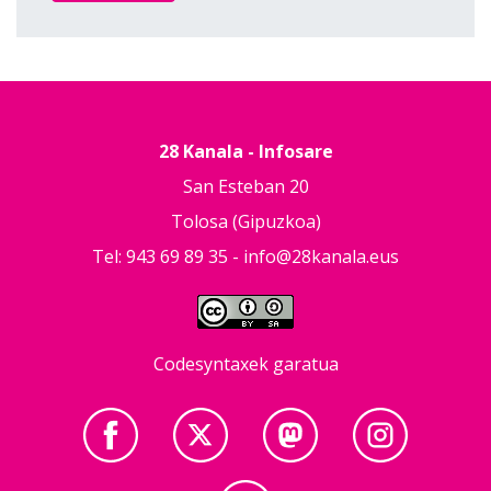
28 Kanala - Infosare
San Esteban 20
Tolosa (Gipuzkoa)
Tel: 943 69 89 35 -
info@28kanala.eus
Codesyntaxek garatua