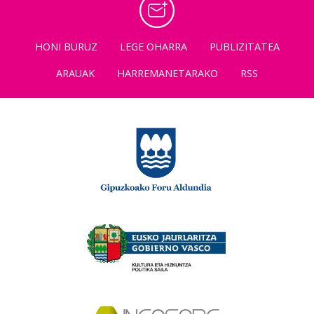
HONI BURUZ
LEGE OHARRA
PUBLIZITATEA
ARAUAK
HARREMANETARAKO
RSS