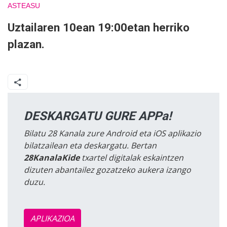
ASTEASU
Uztailaren 10ean 19:00etan herriko
plazan.
DESKARGATU GURE APPa!
Bilatu 28 Kanala zure Android eta iOS aplikazio
bilatzailean eta deskargatu. Bertan
28KanalaKide
txartel digitalak eskaintzen
dizuten abantailez gozatzeko aukera izango
duzu.
APLIKAZIOA