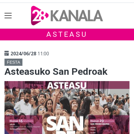
ASTEASU
2024/06/28
11:00
FESTA
Asteasuko San Pedroak