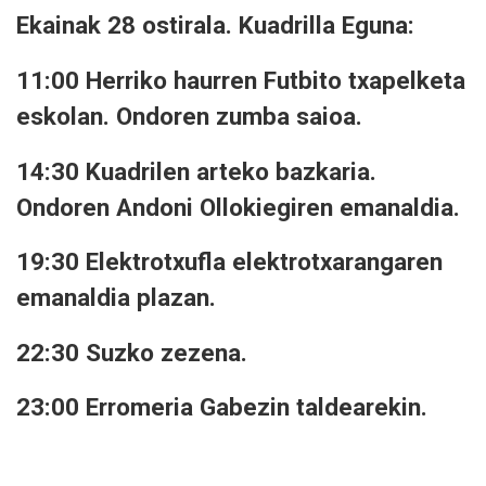
Ekainak 28 ostirala. Kuadrilla Eguna:
11:00 Herriko haurren Futbito txapelketa
eskolan. Ondoren zumba saioa.
14:30 Kuadrilen arteko bazkaria.
Ondoren Andoni Ollokiegiren emanaldia.
19:30 Elektrotxufla elektrotxarangaren
emanaldia plazan.
22:30 Suzko zezena.
23:00 Erromeria Gabezin taldearekin.