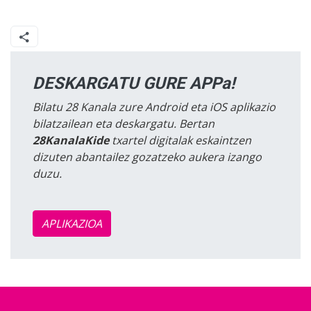
DESKARGATU GURE APPa!
Bilatu 28 Kanala zure Android eta iOS aplikazio
bilatzailean eta deskargatu. Bertan
28KanalaKide
txartel digitalak eskaintzen
dizuten abantailez gozatzeko aukera izango
duzu.
APLIKAZIOA