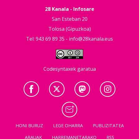
28 Kanala - Infosare
San Esteban 20
Tolosa (Gipuzkoa)
Tel: 943 69 89 35 -
info@28kanala.eus
Codesyntaxek garatua
HONI BURUZ
LEGE OHARRA
PUBLIZITATEA
ARAUAK
HARREMANETARAKO
RSS