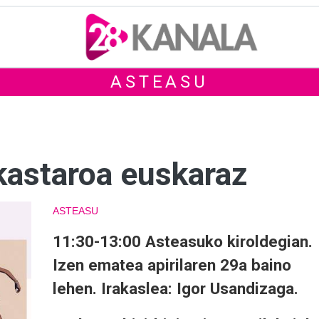
ASTEASU
ikastaroa euskaraz
ASTEASU
11:30-13:00 Asteasuko kiroldegian.
Izen ematea apirilaren 29a baino
lehen. Irakaslea: Igor Usandizaga.