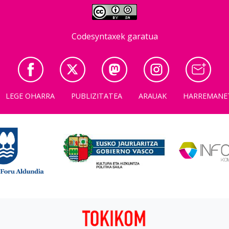
Codesyntaxek garatua
LEGE OHARRA
PUBLIZITATEA
ARAUAK
HARREMANE