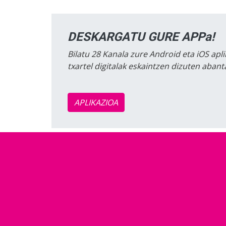
DESKARGATU GURE APPa!
Bilatu 28 Kanala zure Android eta iOS apli
txartel digitalak eskaintzen dizuten aban
APLIKAZIOA