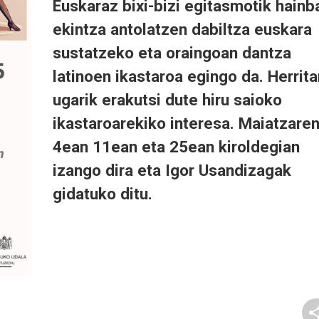
Euskaraz bixi-bizi egitasmotik hainb
ekintza antolatzen dabiltza euskara
sustatzeko eta oraingoan dantza
latinoen ikastaroa egingo da. Herrita
ugarik erakutsi dute hiru saioko
ikastaroarekiko interesa. Maiatzare
4ean 11ean eta 25ean kiroldegian
izango dira eta Igor Usandizagak
gidatuko ditu.