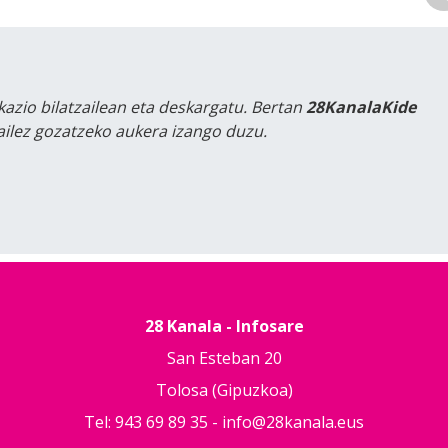
kazio bilatzailean eta deskargatu. Bertan
28KanalaKide
tailez gozatzeko aukera izango duzu.
28 Kanala - Infosare
San Esteban 20
Tolosa (Gipuzkoa)
Tel: 943 69 89 35 -
info@28kanala.eus