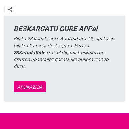
DESKARGATU GURE APPa!
Bilatu 28 Kanala zure Android eta iOS aplikazio
bilatzailean eta deskargatu. Bertan
28KanalaKide
txartel digitalak eskaintzen
dizuten abantailez gozatzeko aukera izango
duzu.
APLIKAZIOA