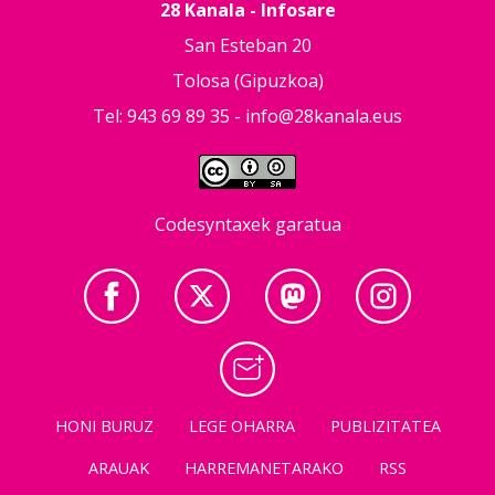
28 Kanala - Infosare
San Esteban 20
Tolosa (Gipuzkoa)
Tel: 943 69 89 35 -
info@28kanala.eus
Codesyntaxek garatua
HONI BURUZ
LEGE OHARRA
PUBLIZITATEA
ARAUAK
HARREMANETARAKO
RSS