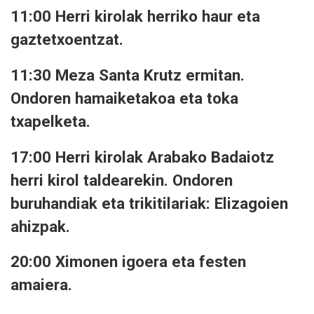
11:00 Herri kirolak herriko haur eta
gaztetxoentzat.
11:30 Meza Santa Krutz ermitan.
Ondoren hamaiketakoa eta toka
txapelketa.
17:00 Herri kirolak Arabako Badaiotz
herri kirol taldearekin. Ondoren
buruhandiak eta trikitilariak: Elizagoien
ahizpak.
20:00 Ximonen igoera eta festen
amaiera.