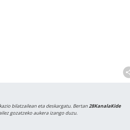
kazio bilatzailean eta deskargatu. Bertan
28KanalaKide
tailez gozatzeko aukera izango duzu.