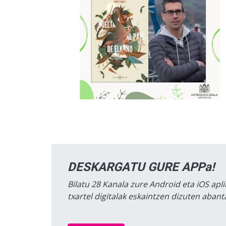
DESKARGATU GURE APPa!
Bilatu 28 Kanala zure Android eta iOS apli
txartel digitalak eskaintzen dizuten aban