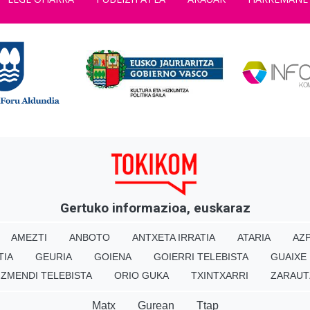
Gertuko informazioa, euskaraz
AMEZTI
ANBOTO
ANTXETA IRRATIA
ATARIA
AZP
TIA
GEURIA
GOIENA
GOIERRI TELEBISTA
GUAIXE
IZMENDI TELEBISTA
ORIO GUKA
TXINTXARRI
ZARAUT
Matx
Gurean
Ttap