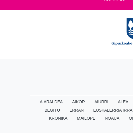
AIARALDEA
AIKOR
AIURRI
ALEA
BEGITU
ERRAN
EUSKALERRIA IRRA
KRONIKA
MAILOPE
NOAUA
O