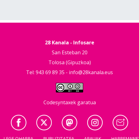
28 Kanala - Infosare
San Esteban 20
Tolosa (Gipuzkoa)
Tel: 943 69 89 35 -
info@28kanala.eus
Codesyntaxek garatua
LEGE OHARRA
PUBLIZITATEA
ARAUAK
HARREMANE