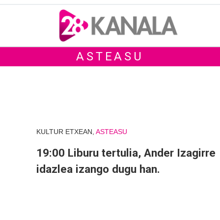
ASTEASU
KULTUR ETXEAN,
ASTEASU
19:00 Liburu tertulia, Ander Izagirre
idazlea izango dugu han.