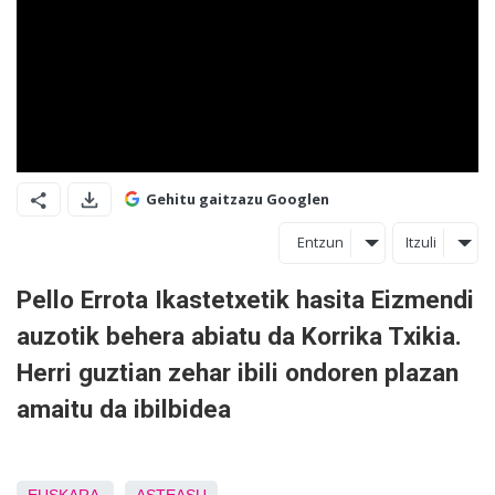
Gehitu gaitzazu Googlen
Entzun
Itzuli
Pello Errota Ikastetxetik hasita Eizmendi
auzotik behera abiatu da Korrika Txikia.
Herri guztian zehar ibili ondoren plazan
amaitu da ibilbidea