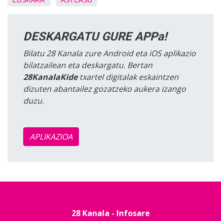
EUSKARA
ASTEASU
DESKARGATU GURE APPa!
Bilatu 28 Kanala zure Android eta iOS aplikazio
bilatzailean eta deskargatu. Bertan
28KanalaKide
txartel digitalak eskaintzen
dizuten abantailez gozatzeko aukera izango
duzu.
APLIKAZIOA
28 Kanala - Infosare