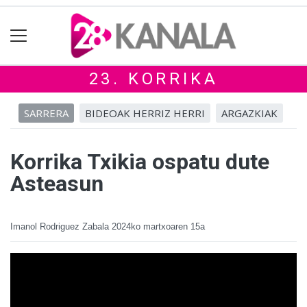
23. KORRIKA
SARRERA
BIDEOAK HERRIZ HERRI
ARGAZKIAK
Korrika Txikia ospatu dute
Asteasun
Imanol Rodriguez Zabala
2024ko martxoaren 15a