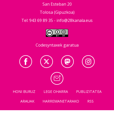
San Esteban 20
Tolosa (Gipuzkoa)
Tel: 943 69 89 35 -
info@28kanala.eus
Codesyntaxek garatua
HONI BURUZ
LEGE OHARRA
PUBLIZITATEA
ARAUAK
HARREMANETARAKO
RSS