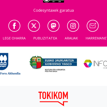
Codesyntaxek garatua
LEGE OHARRA
PUBLIZITATEA
ARAUAK
HARREMANE