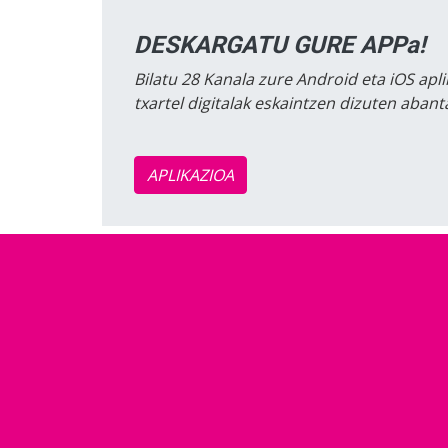
DESKARGATU GURE APPa!
Bilatu 28 Kanala zure Android eta iOS apli
txartel digitalak eskaintzen dizuten aban
APLIKAZIOA