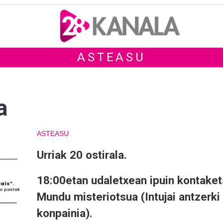
ASTEASU
a
ASTEASU
Urriak 20 ostirala.
18:00etan udaletxean ipuin kontaket
Mundu misteriotsua (Intujai antzerki
konpainia).