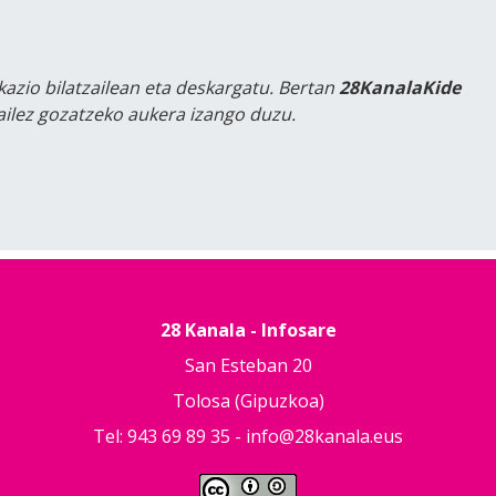
kazio bilatzailean eta deskargatu. Bertan
28KanalaKide
tailez gozatzeko aukera izango duzu.
28 Kanala - Infosare
San Esteban 20
Tolosa (Gipuzkoa)
Tel: 943 69 89 35 -
info@28kanala.eus