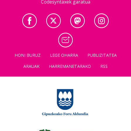
Codesyntaxek garatua
HONI BURUZ
LEGE OHARRA
PUBLIZITATEA
ARAUAK
HARREMANETARAKO
RSS