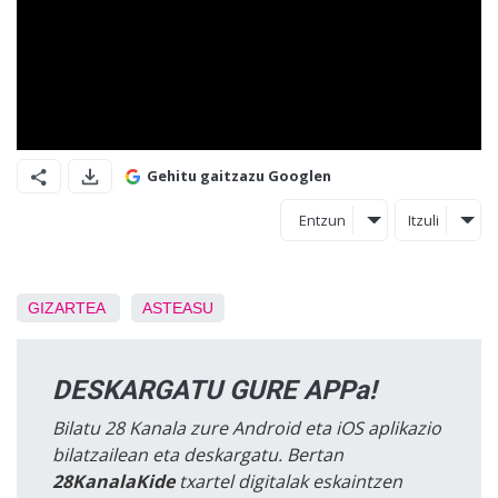
Gehitu gaitzazu Googlen
Entzun
Itzuli
GIZARTEA
ASTEASU
DESKARGATU GURE APPa!
Bilatu 28 Kanala zure Android eta iOS aplikazio
bilatzailean eta deskargatu. Bertan
28KanalaKide
txartel digitalak eskaintzen