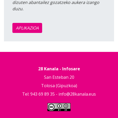
dizuten abantailez gozatzeko aukera izango
duzu.
APLIKAZIOA
28 Kanala - Infosare
San Esteban 20
Tolosa (Gipuzkoa)
Tel: 943 69 89 35 -
info@28kanala.eus