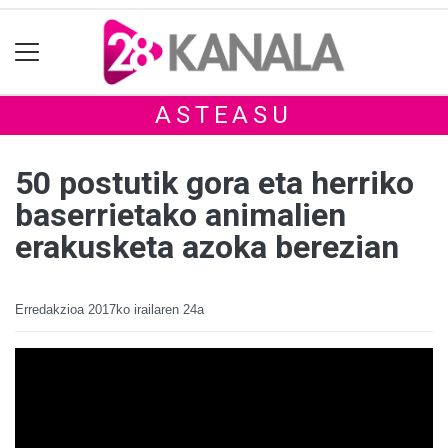
ASTEASU
50 postutik gora eta herriko
baserrietako animalien
erakusketa azoka berezian
Erredakzioa
2017ko irailaren 24a