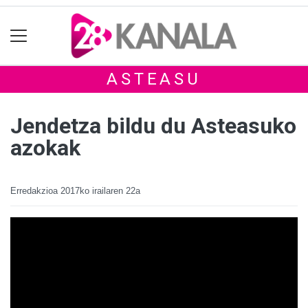
ASTEASU
Jendetza bildu du Asteasuko
azokak
Erredakzioa
2017ko irailaren 22a