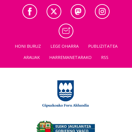
HONI BURUZ
LEGE OHARRA
PUBLIZITATEA
ARAUAK
HARREMANETARAKO
RSS