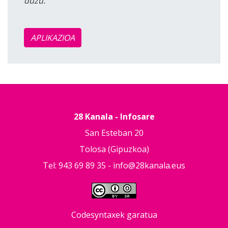
duzu.
APLIKAZIOA
28 Kanala - Infosare
San Esteban 20
Tolosa (Gipuzkoa)
Tel: 943 69 89 35 -
info@28kanala.eus
Codesyntaxek garatua