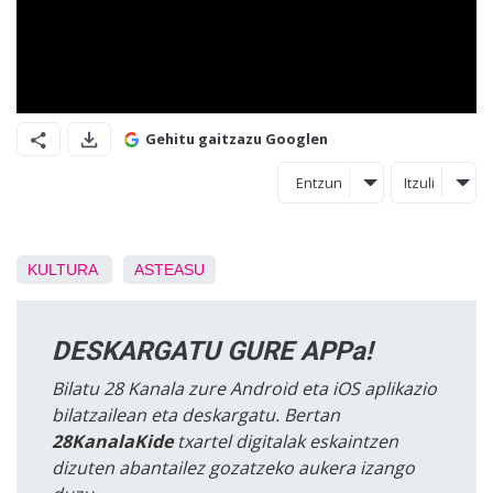
Gehitu gaitzazu Googlen
Entzun
Itzuli
KULTURA
ASTEASU
DESKARGATU GURE APPa!
Bilatu 28 Kanala zure Android eta iOS aplikazio
bilatzailean eta deskargatu. Bertan
28KanalaKide
txartel digitalak eskaintzen
dizuten abantailez gozatzeko aukera izango