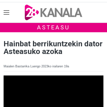
ASTEASU
Hainbat berrikuntzekin dator
Asteasuko azoka
Maialen Bastarrika Luengo
2023ko irailaren 19a