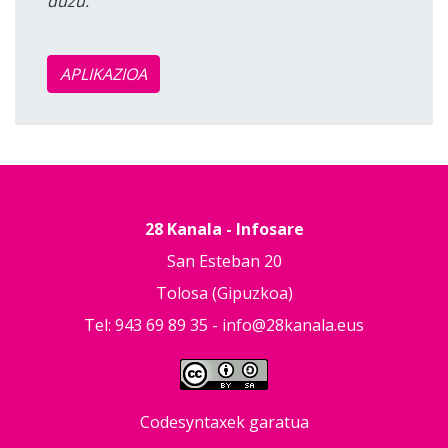
duzu.
APLIKAZIOA
28 Kanala - Infosare
San Esteban 20
Tolosa (Gipuzkoa)
Tel: 943 69 89 35 -
info@28kanala.eus
Codesyntaxek garatua