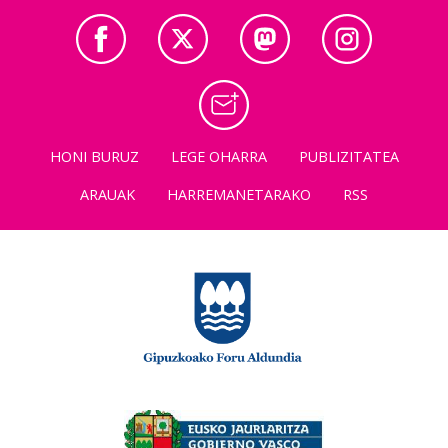
HONI BURUZ
LEGE OHARRA
PUBLIZITATEA
ARAUAK
HARREMANETARAKO
RSS