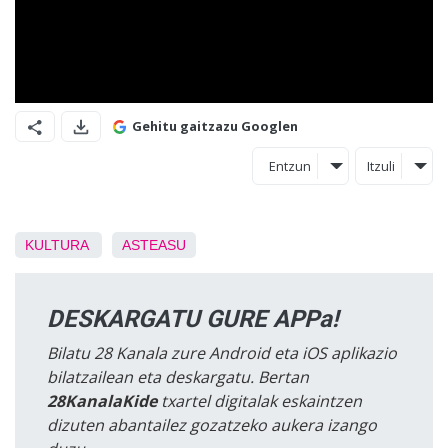
Gehitu gaitzazu Googlen
Entzun
Itzuli
KULTURA
ASTEASU
DESKARGATU GURE APPa!
Bilatu 28 Kanala zure Android eta iOS aplikazio
bilatzailean eta deskargatu. Bertan
28KanalaKide
txartel digitalak eskaintzen
dizuten abantailez gozatzeko aukera izango