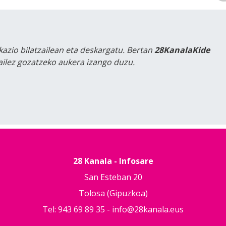
kazio bilatzailean eta deskargatu. Bertan
28KanalaKide
tailez gozatzeko aukera izango duzu.
28 Kanala - Infosare
San Esteban 20
Tolosa (Gipuzkoa)
Tel: 943 69 89 35 -
info@28kanala.eus