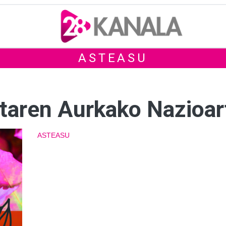
ASTEASU
staren Aurkako Nazioa
ASTEASU