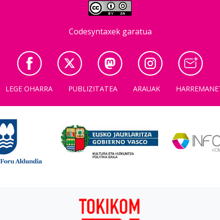
Codesyntaxek garatua
LEGE OHARRA
PUBLIZITATEA
ARAUAK
HARREMANE