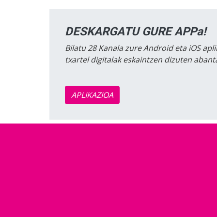
DESKARGATU GURE APPa!
Bilatu 28 Kanala zure Android eta iOS apli
txartel digitalak eskaintzen dizuten aban
APLIKAZIOA