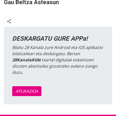
Gau Beltza Asteasun
DESKARGATU GURE APPa!
Bilatu 28 Kanala zure Android eta iOS aplikazio
bilatzailean eta deskargatu. Bertan
28KanalaKide
txartel digitalak eskaintzen
dizuten abantailez gozatzeko aukera izango
duzu.
APLIKAZIOA