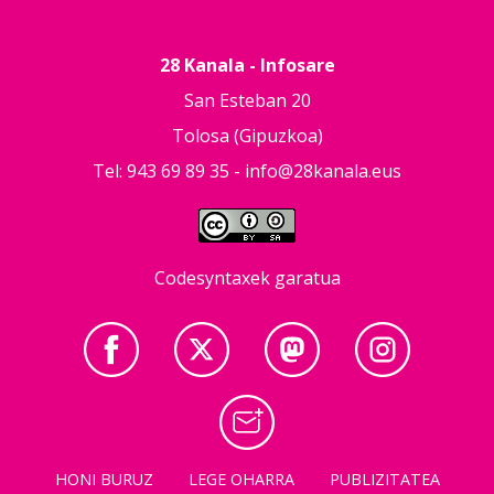
28 Kanala - Infosare
San Esteban 20
Tolosa (Gipuzkoa)
Tel: 943 69 89 35 -
info@28kanala.eus
Codesyntaxek garatua
HONI BURUZ
LEGE OHARRA
PUBLIZITATEA