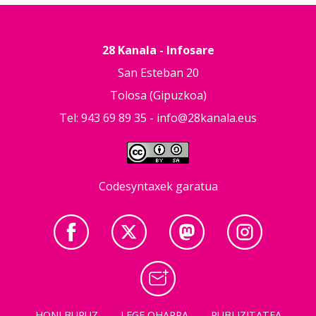
28 Kanala - Infosare
San Esteban 20
Tolosa (Gipuzkoa)
Tel: 943 69 89 35 -
info@28kanala.eus
Codesyntaxek garatua
HONI BURUZ
LEGE OHARRA
PUBLIZITATEA