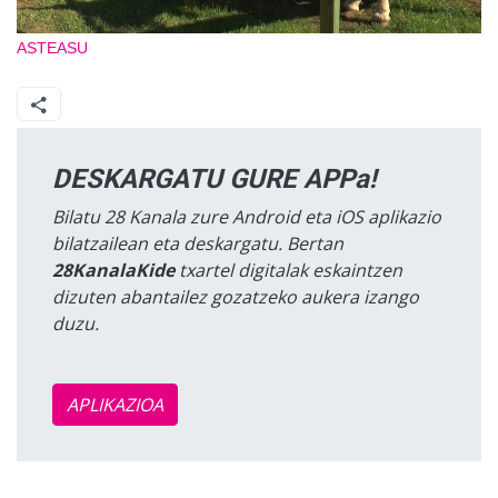
ASTEASU
DESKARGATU GURE APPa!
Bilatu 28 Kanala zure Android eta iOS aplikazio
bilatzailean eta deskargatu. Bertan
28KanalaKide
txartel digitalak eskaintzen
dizuten abantailez gozatzeko aukera izango
duzu.
APLIKAZIOA