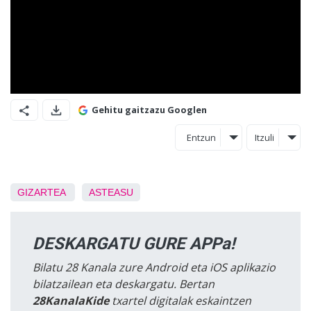
Gehitu gaitzazu Googlen
Entzun
Itzuli
GIZARTEA
ASTEASU
DESKARGATU GURE APPa!
Bilatu 28 Kanala zure Android eta iOS aplikazio
bilatzailean eta deskargatu. Bertan
28KanalaKide
txartel digitalak eskaintzen