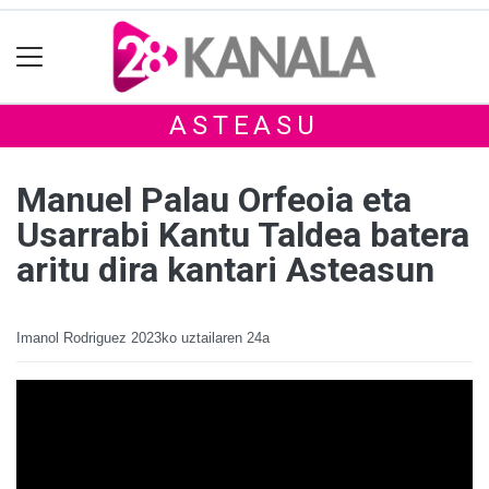
ASTEASU
Manuel Palau Orfeoia eta
Usarrabi Kantu Taldea batera
aritu dira kantari Asteasun
Imanol Rodriguez
2023ko uztailaren 24a