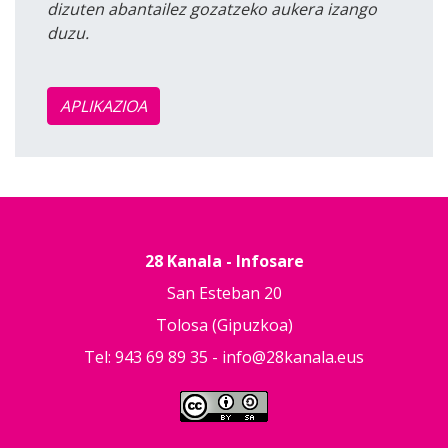
dizuten abantailez gozatzeko aukera izango
duzu.
APLIKAZIOA
28 Kanala - Infosare
San Esteban 20
Tolosa (Gipuzkoa)
Tel: 943 69 89 35 -
info@28kanala.eus