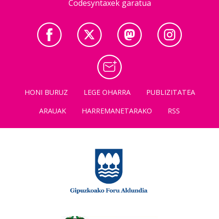
Codesyntaxek garatua
HONI BURUZ
LEGE OHARRA
PUBLIZITATEA
ARAUAK
HARREMANETARAKO
RSS