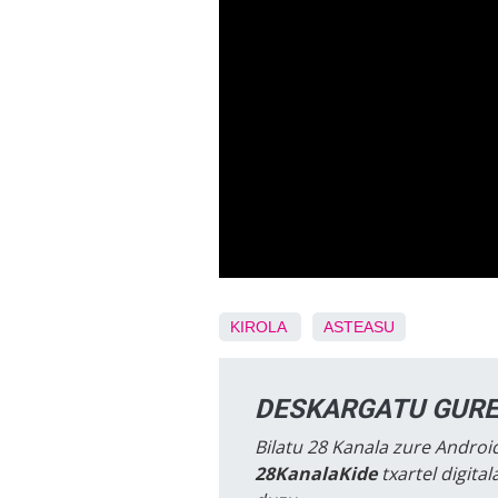
KIROLA
ASTEASU
DESKARGATU GURE
Bilatu 28 Kanala zure Android
28KanalaKide
txartel digita