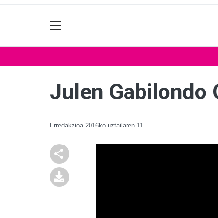
Julen Gabilondo 
Erredakzioa
2016ko uztailaren 11