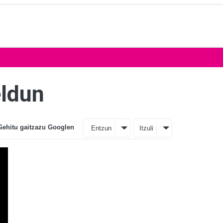
eldun
Gehitu gaitzazu Googlen
Entzun
Itzuli