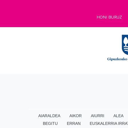
HONI BURUZ
AIARALDEA
AIKOR
AIURRI
ALEA
BEGITU
ERRAN
EUSKALERRIA IRRA