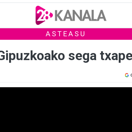
ASTEASU
Gipuzkoako sega txap