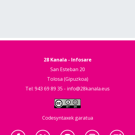
28 Kanala - Infosare
San Esteban 20
Tolosa (Gipuzkoa)
Tel: 943 69 89 35 -
info@28kanala.eus
Codesyntaxek garatua