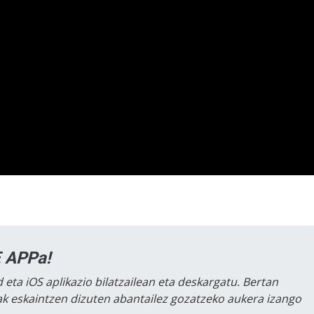
 APPa!
 eta iOS aplikazio bilatzailean eta deskargatu. Bertan
lak eskaintzen dizuten abantailez gozatzeko aukera izango