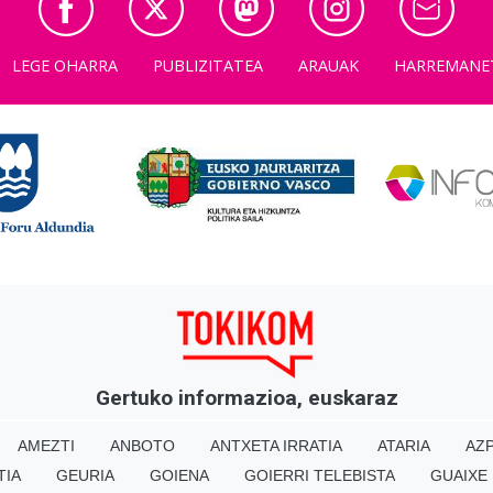
LEGE OHARRA
PUBLIZITATEA
ARAUAK
HARREMANE
Gertuko informazioa, euskaraz
AMEZTI
ANBOTO
ANTXETA IRRATIA
ATARIA
AZP
TIA
GEURIA
GOIENA
GOIERRI TELEBISTA
GUAIXE