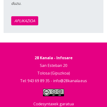
duzu.
APLIKAZIOA
28 Kanala - Infosare
San Esteban 20
Tolosa (Gipuzkoa)
Tel: 943 69 89 35 -
info@28kanala.eus
Codesyntaxek garatua