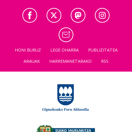
HONI BURUZ
LEGE OHARRA
PUBLIZITATEA
ARAUAK
HARREMANETARAKO
RSS