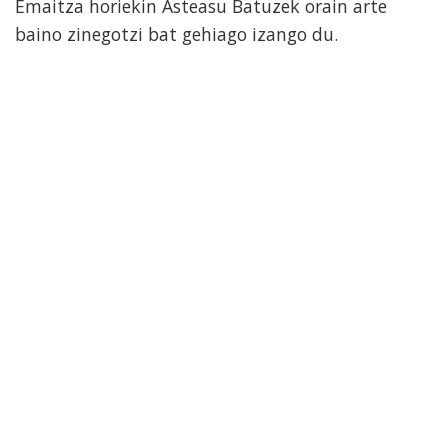
Emaitza horiekin Asteasu Batuzek orain arte
baino zinegotzi bat gehiago izango du.