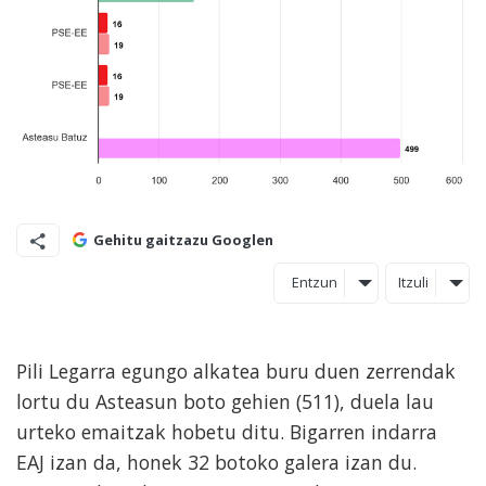
Gehitu gaitzazu Googlen
Entzun
Itzuli
Pili Legarra egungo alkatea buru duen zerrendak
lortu du Asteasun boto gehien (511), duela lau
urteko emaitzak hobetu ditu. Bigarren indarra
EAJ izan da, honek 32 botoko galera izan du.