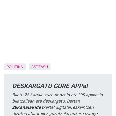
POLITIKA
ASTEASU
DESKARGATU GURE APPa!
Bilatu 28 Kanala zure Android eta iOS aplikazio
bilatzailean eta deskargatu. Bertan
28KanalaKide
txartel digitalak eskaintzen
dizuten abantailez gozatzeko aukera izango