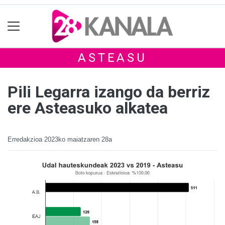
ASTEASU
Pili Legarra izango da berriz
ere Asteasuko alkatea
Erredakzioa
2023ko maiatzaren 28a