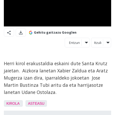
Gehitu gaitzazu Googlen
Entzun
Itzuli
Herri kirol erakustaldia eskaini dute Santa Krutz
jaietan. Aizkora lanetan Xabier Zaldua eta Aratz
Mugerza izan dira, iparraldeko jokoetan Jose
Martin Bustinza Tubi aritu da eta harrijasotze
lanetan Udane Ostolaza.
KIROLA
ASTEASU