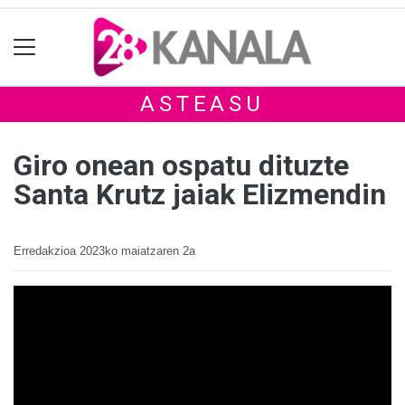
ASTEASU
Giro onean ospatu dituzte
Santa Krutz jaiak Elizmendin
Erredakzioa
2023ko maiatzaren 2a