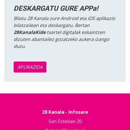
DESKARGATU GURE APPa!
Bilatu 28 Kanala zure Android eta iOS aplikazio
bilatzailean eta deskargatu. Bertan
28KanalaKide
txartel digitalak eskaintzen
dizuten abantailez gozatzeko aukera izango
duzu.
APLIKAZIOA
28 Kanala - Infosare
San Esteban 20