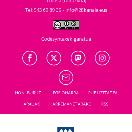
Tolosa (Gipuzkoa)
Tel: 943 69 89 35 -
info@28kanala.eus
Codesyntaxek garatua
HONI BURUZ
LEGE OHARRA
PUBLIZITATEA
ARAUAK
HARREMANETARAKO
RSS