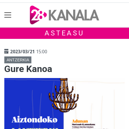
ASTEASU
2023/03/21
15:00
ANTZERKIA
Gure Kanoa