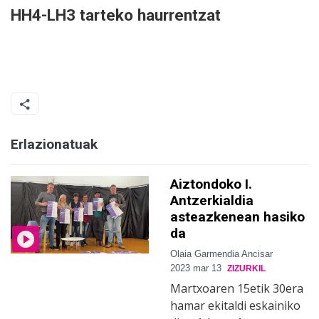
HH4-LH3 tarteko haurrentzat
Erlazionatuak
Aiztondoko I.
Antzerkialdia
asteazkenean hasiko
da
Olaia Garmendia Ancisar
2023 mar 13
ZIZURKIL
Martxoaren 15etik 30era
hamar ekitaldi eskainiko