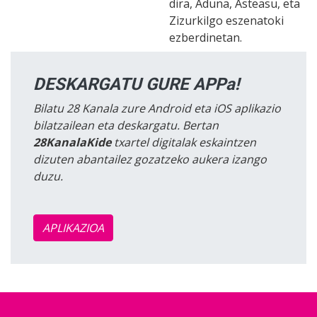
dira, Aduna, Asteasu, eta
Zizurkilgo eszenatoki
ezberdinetan.
DESKARGATU GURE APPa!
Bilatu 28 Kanala zure Android eta iOS aplikazio
bilatzailean eta deskargatu. Bertan
28KanalaKide
txartel digitalak eskaintzen
dizuten abantailez gozatzeko aukera izango
duzu.
APLIKAZIOA