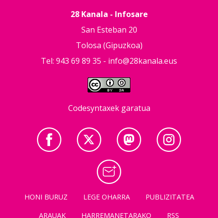
28 Kanala - Infosare
San Esteban 20
Tolosa (Gipuzkoa)
Tel: 943 69 89 35 -
info@28kanala.eus
Codesyntaxek garatua
HONI BURUZ
LEGE OHARRA
PUBLIZITATEA
ARAUAK
HARREMANETARAKO
RSS