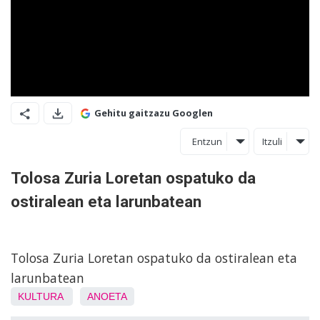
Gehitu gaitzazu Googlen
Entzun
Itzuli
Tolosa Zuria Loretan ospatuko da
ostiralean eta larunbatean
Tolosa Zuria Loretan ospatuko da ostiralean eta
larunbatean
KULTURA
ANOETA