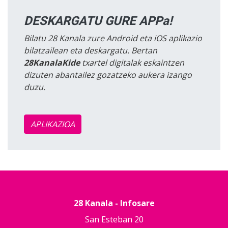
DESKARGATU GURE APPa!
Bilatu 28 Kanala zure Android eta iOS aplikazio
bilatzailean eta deskargatu. Bertan
28KanalaKide
txartel digitalak eskaintzen
dizuten abantailez gozatzeko aukera izango
duzu.
APLIKAZIOA
28 Kanala - Infosare
San Esteban 20