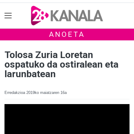
ANOETA
Tolosa Zuria Loretan
ospatuko da ostiralean eta
larunbatean
Erredakzioa
2019ko maiatzaren 16a