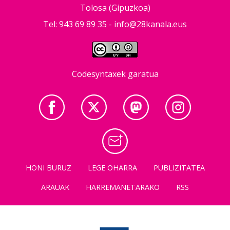
Tolosa (Gipuzkoa)
Tel: 943 69 89 35 -
info@28kanala.eus
Codesyntaxek garatua
HONI BURUZ
LEGE OHARRA
PUBLIZITATEA
ARAUAK
HARREMANETARAKO
RSS