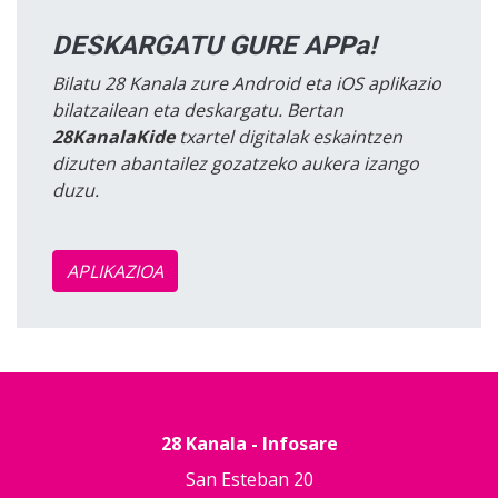
DESKARGATU GURE APPa!
Bilatu 28 Kanala zure Android eta iOS aplikazio
bilatzailean eta deskargatu. Bertan
28KanalaKide
txartel digitalak eskaintzen
dizuten abantailez gozatzeko aukera izango
duzu.
APLIKAZIOA
28 Kanala - Infosare
San Esteban 20