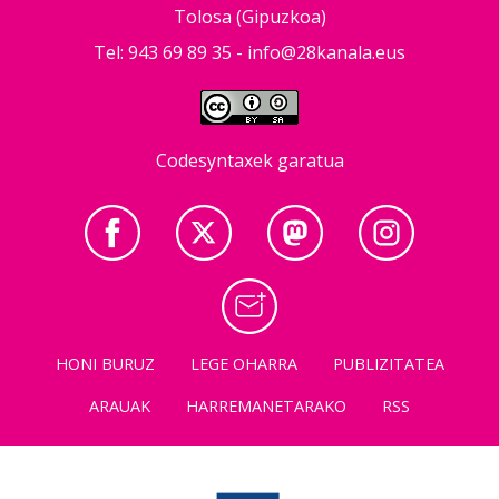
Tolosa (Gipuzkoa)
Tel: 943 69 89 35 -
info@28kanala.eus
Codesyntaxek garatua
HONI BURUZ
LEGE OHARRA
PUBLIZITATEA
ARAUAK
HARREMANETARAKO
RSS