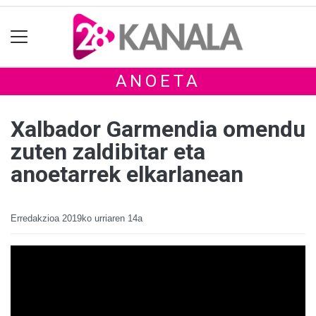
ANOETA
Xalbador Garmendia omendu
zuten zaldibitar eta
anoetarrek elkarlanean
Erredakzioa
2019ko urriaren 14a