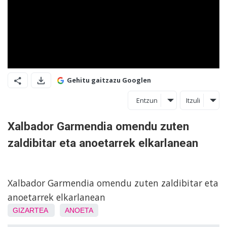
Gehitu gaitzazu Googlen
Entzun
Itzuli
Xalbador Garmendia omendu zuten
zaldibitar eta anoetarrek elkarlanean
Xalbador Garmendia omendu zuten zaldibitar eta
anoetarrek elkarlanean
GIZARTEA
ANOETA