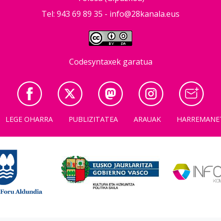
Tel: 943 69 89 35 -
info@28kanala.eus
Codesyntaxek garatua
LEGE OHARRA
PUBLIZITATEA
ARAUAK
HARREMANE