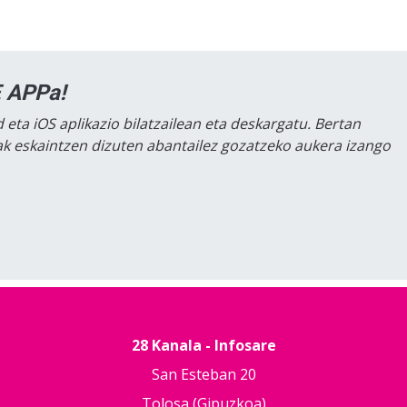
 APPa!
 eta iOS aplikazio bilatzailean eta deskargatu. Bertan
lak eskaintzen dizuten abantailez gozatzeko aukera izango
28 Kanala - Infosare
San Esteban 20
Tolosa (Gipuzkoa)