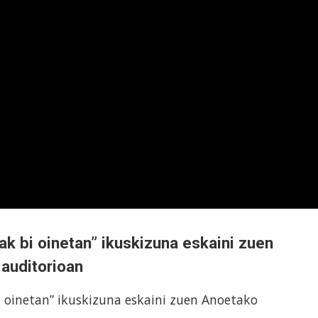
ak bi oinetan” ikuskizuna eskaini zuen
auditorioan
 oinetan” ikuskizuna eskaini zuen Anoetako