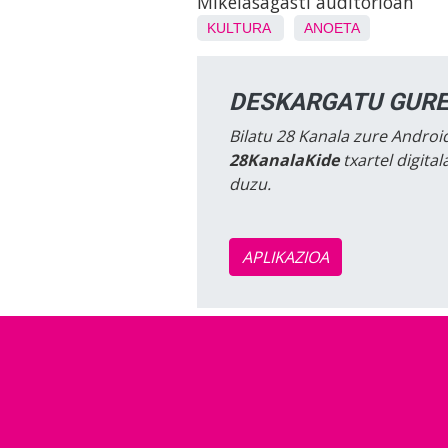
Mikelasagasti auditorioan
KULTURA
ANOETA
DESKARGATU GURE
Bilatu 28 Kanala zure Android
28KanalaKide
txartel digita
duzu.
APLIKAZIOA