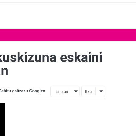
kuskizuna eskaini
an
Gehitu gaitzazu Googlen
Entzun
Itzuli