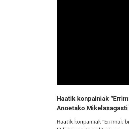
Haatik konpainiak “Errim
Anoetako Mikelasagasti 
Haatik konpainiak “Errimak bi