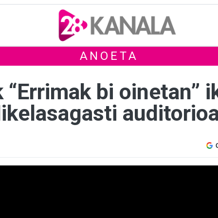
ANOETA
 “Errimak bi oinetan” i
kelasagasti auditorio