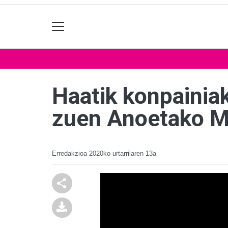
Haatik konpainiak
zuen Anoetako Mi
Erredakzioa
2020ko urtarrilaren 13a