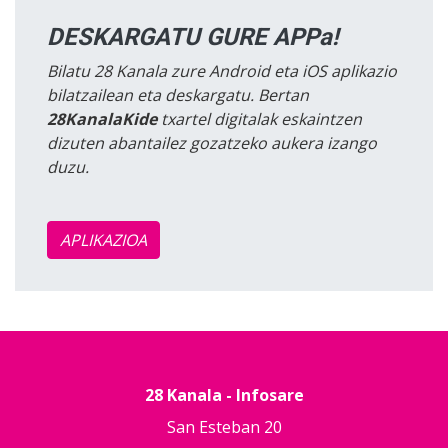
DESKARGATU GURE APPa!
Bilatu 28 Kanala zure Android eta iOS aplikazio
bilatzailean eta deskargatu. Bertan
28KanalaKide
txartel digitalak eskaintzen
dizuten abantailez gozatzeko aukera izango
duzu.
APLIKAZIOA
28 Kanala - Infosare
San Esteban 20