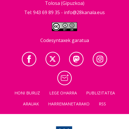
Tolosa (Gipuzkoa)
Tel: 943 69 89 35 -
info@28kanala.eus
Codesyntaxek garatua
HONI BURUZ
LEGE OHARRA
PUBLIZITATEA
ARAUAK
HARREMANETARAKO
RSS