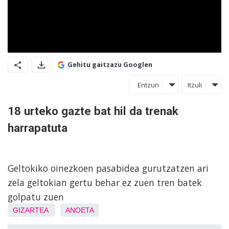
Gehitu gaitzazu Googlen
Entzun
Itzuli
18 urteko gazte bat hil da trenak
harrapatuta
Geltokiko oinezkoen pasabidea gurutzatzen ari
zela geltokian gertu behar ez zuen tren batek
golpatu zuen
GIZARTEA
ANOETA