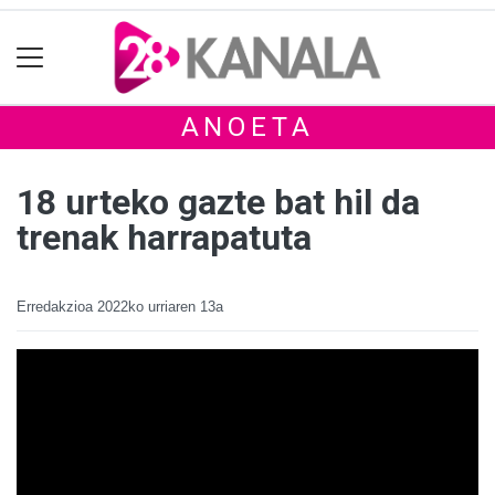
ANOETA
18 urteko gazte bat hil da
trenak harrapatuta
Erredakzioa
2022ko urriaren 13a