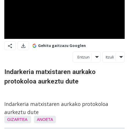
Gehitu gaitzazu Googlen
Entzun
Itzuli
Indarkeria matxistaren aurkako
protokoloa aurkeztu dute
Indarkeria matxistaren aurkako protokoloa
aurkeztu dute
GIZARTEA
ANOETA