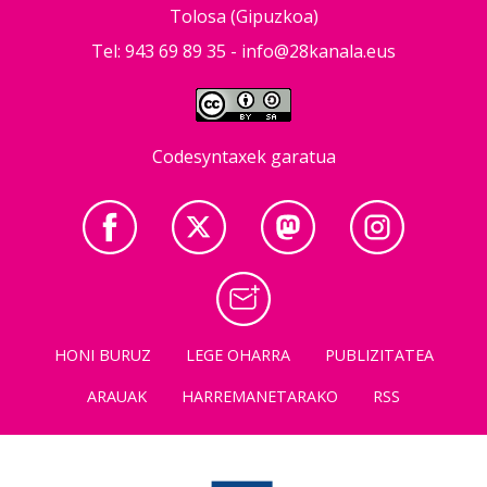
Tolosa (Gipuzkoa)
Tel: 943 69 89 35 -
info@28kanala.eus
Codesyntaxek garatua
HONI BURUZ
LEGE OHARRA
PUBLIZITATEA
ARAUAK
HARREMANETARAKO
RSS