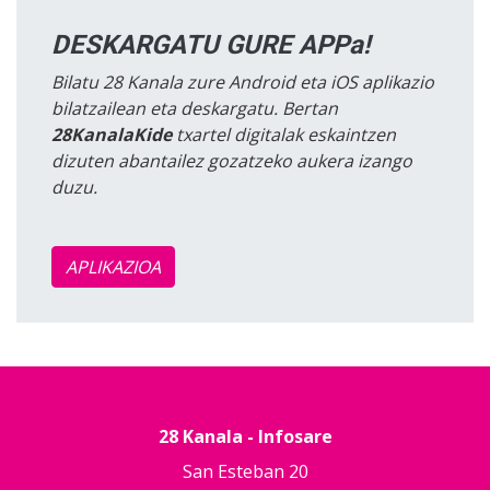
DESKARGATU GURE APPa!
Bilatu 28 Kanala zure Android eta iOS aplikazio
bilatzailean eta deskargatu. Bertan
28KanalaKide
txartel digitalak eskaintzen
dizuten abantailez gozatzeko aukera izango
duzu.
APLIKAZIOA
28 Kanala - Infosare
San Esteban 20