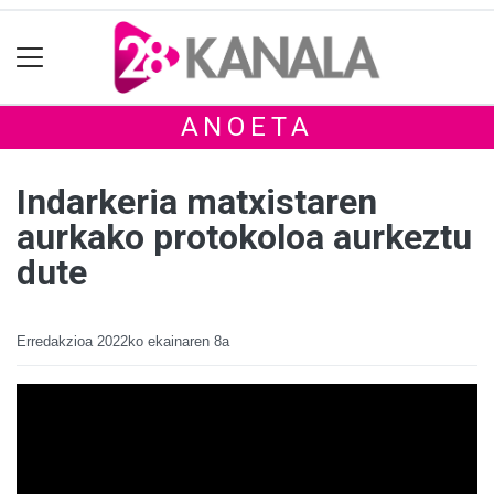
ANOETA
Indarkeria matxistaren
aurkako protokoloa aurkeztu
dute
Erredakzioa
2022ko ekainaren 8a