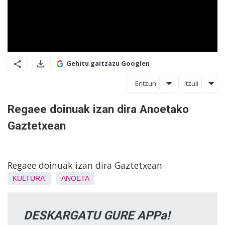
Gehitu gaitzazu Googlen
Entzun
Itzuli
Regaee doinuak izan dira Anoetako
Gaztetxean
Regaee doinuak izan dira Gaztetxean
KULTURA
ANOETA
DESKARGATU GURE APPa!