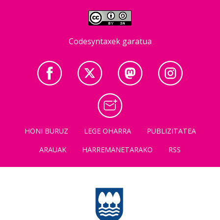
Codesyntaxek garatua
HONI BURUZ
LEGE OHARRA
PUBLIZITATEA
ARAUAK
HARREMANETARAKO
RSS