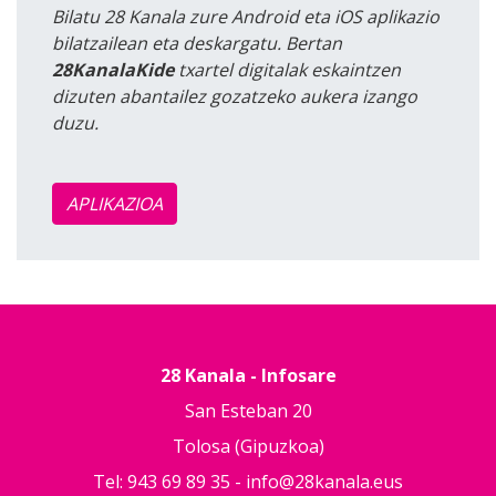
Bilatu 28 Kanala zure Android eta iOS aplikazio
bilatzailean eta deskargatu. Bertan
28KanalaKide
txartel digitalak eskaintzen
dizuten abantailez gozatzeko aukera izango
duzu.
APLIKAZIOA
28 Kanala - Infosare
San Esteban 20
Tolosa (Gipuzkoa)
Tel: 943 69 89 35 -
info@28kanala.eus