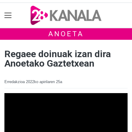
ANOETA
Regaee doinuak izan dira
Anoetako Gaztetxean
Erredakzioa
2022ko apirilaren 25a