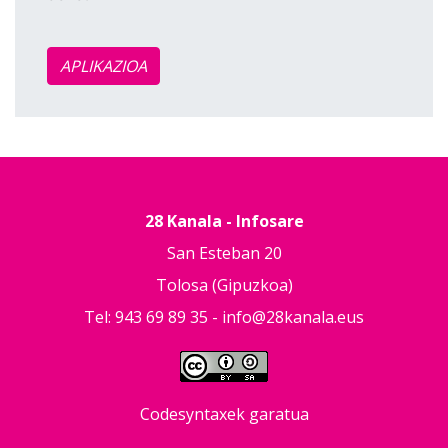
APLIKAZIOA
28 Kanala - Infosare
San Esteban 20
Tolosa (Gipuzkoa)
Tel: 943 69 89 35 -
info@28kanala.eus
Codesyntaxek garatua