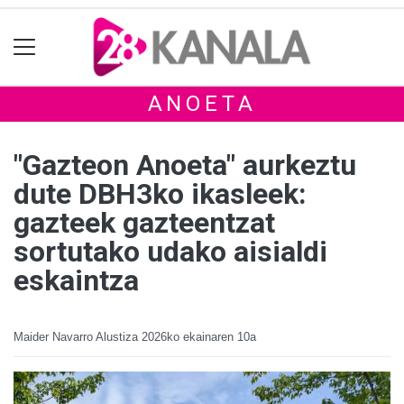
ANOETA
"Gazteon Anoeta" aurkeztu
dute DBH3ko ikasleek:
gazteek gazteentzat
sortutako udako aisialdi
eskaintza
Maider Navarro Alustiza
2026ko ekainaren 10a