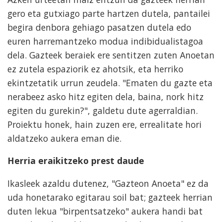
gero eta gutxiago parte hartzen dutela, pantailei
begira denbora gehiago pasatzen dutela edo
euren harremantzeko modua indibidualistagoa
dela. Gazteek beraiek ere sentitzen zuten Anoetan
ez zutela espaziorik ez ahotsik, eta herriko
ekintzetatik urrun zeudela. "Ematen du gazte eta
nerabeez asko hitz egiten dela, baina, nork hitz
egiten du gurekin?", galdetu dute agerraldian.
Proiektu honek, hain zuzen ere, errealitate hori
aldatzeko aukera eman die.
Herria eraikitzeko prest daude
Ikasleek azaldu dutenez, "Gazteon Anoeta" ez da
uda honetarako egitarau soil bat; gazteek herrian
duten lekua "birpentsatzeko" aukera handi bat