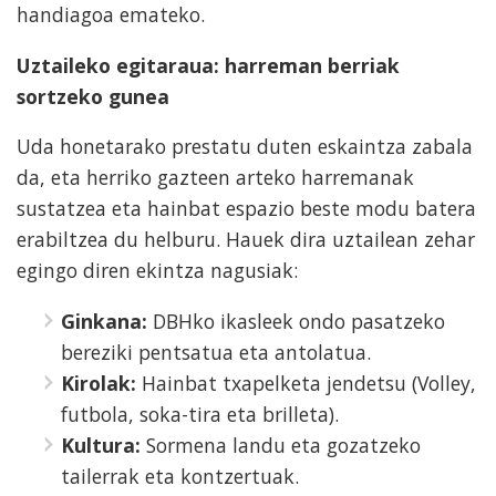
handiagoa emateko.
Uztaileko egitaraua: harreman berriak
sortzeko gunea
Uda honetarako prestatu duten eskaintza zabala
da, eta herriko gazteen arteko harremanak
sustatzea eta hainbat espazio beste modu batera
erabiltzea du helburu. Hauek dira uztailean zehar
egingo diren ekintza nagusiak:
Ginkana:
DBHko ikasleek ondo pasatzeko
bereziki pentsatua eta antolatua.
Kirolak:
Hainbat txapelketa jendetsu (Volley,
futbola, soka-tira eta brilleta).
Kultura:
Sormena landu eta gozatzeko
tailerrak eta kontzertuak.