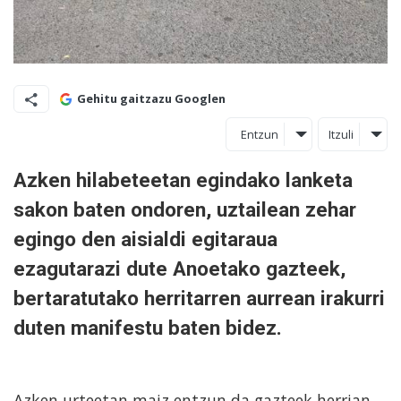
Gehitu gaitzazu Googlen
Entzun
Itzuli
Azken hilabeteetan egindako lanketa
sakon baten ondoren, uztailean zehar
egingo den aisialdi egitaraua
ezagutarazi dute Anoetako gazteek,
bertaratutako herritarren aurrean irakurri
duten manifestu baten bidez.
Azken urteetan maiz entzun da gazteek herrian