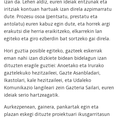
izan da. Lehen aldiz, euren ideiak entzunak eta
iritziak kontuan hartuak izan direla azpimarratu
dute. Prozesu osoa (pentsatu, prestatu eta
antolatu) euren kabuz egin dute, eta horrek argi
erakutsi die herria eraikitzeko, elkarrekin lan
egiteko eta giro ezberdin bat sortzeko gai direla.
Hori guztia posible egiteko, gazteek eskerrak
eman nahi izan dizkiete bidean bidelagun izan
dituzten eragile guztiei: Anoetako eta Irurako
gaztelekuko hezitzaileei, Gazte Asanbladari,
Ikastolari, kale hezitzaileei, eta Udaleko
Komunikazio langileari zein Gazteria Sailari, euren
ideiak serio hartzeagatik.
Aurkezpenean, gainera, pankartak egin eta
plazan eskegi dituzte proiektuari ikusgarritasun