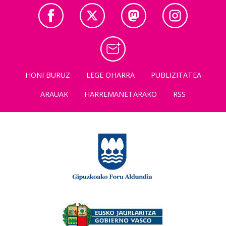
HONI BURUZ
LEGE OHARRA
PUBLIZITATEA
ARAUAK
HARREMANETARAKO
RSS