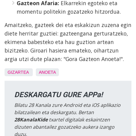
Gazteon Afaria:
Elkarrekin egoteko eta
momentu politekin gozatzeko hitzordua.
Amaitzeko, gazteek dei eta eskakizun zuzena egin
diete herritar guztiei: gazteengana gerturatzeko,
ekimena babesteko eta hau guztion artean
bizitzeko. Giroari hasiera emateko, oihartzun
argia utzi dute plazan: "Gora Gazteon Anoeta!".
GIZARTEA
ANOETA
DESKARGATU GURE APPa!
Bilatu 28 Kanala zure Android eta iOS aplikazio
bilatzailean eta deskargatu. Bertan
28KanalaKide
txartel digitalak eskaintzen
dizuten abantailez gozatzeko aukera izango
duzu.