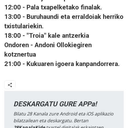
12:00 - Pala txapelketako finalak.
13:00 - Buruhaundi eta erraldoiak herriko
txistulariekin.
18:00 - "Troia" kale antzerkia
Ondoren - Andoni Ollokiegiren
kotznertua
21:00 - Kukuaren igoera kanpandorrera.
DESKARGATU GURE APPa!
Bilatu 28 Kanala zure Android eta iOS aplikazio
bilatzailean eta deskargatu. Bertan
28KanalaKide
txartel digitalak eskaintzen