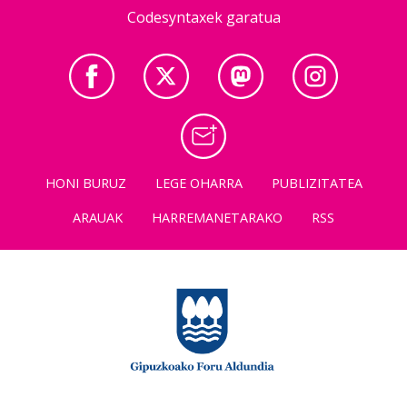
Codesyntaxek garatua
HONI BURUZ
LEGE OHARRA
PUBLIZITATEA
ARAUAK
HARREMANETARAKO
RSS