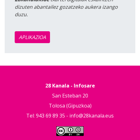
dizuten abantailez gozatzeko aukera izango
duzu.
APLIKAZIOA
28 Kanala - Infosare
San Esteban 20
Tolosa (Gipuzkoa)
Tel: 943 69 89 35 -
info@28kanala.eus