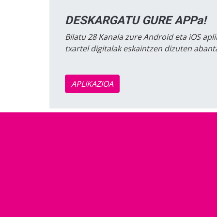
DESKARGATU GURE APPa!
Bilatu 28 Kanala zure Android eta iOS apli
txartel digitalak eskaintzen dizuten aban
APLIKAZIOA