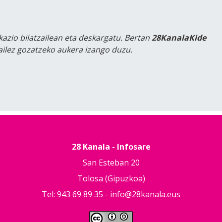
kazio bilatzailean eta deskargatu. Bertan
28KanalaKide
tailez gozatzeko aukera izango duzu.
28 Kanala - Infosare
San Esteban 20
Tolosa (Gipuzkoa)
Tel: 943 69 89 35 -
info@28kanala.eus