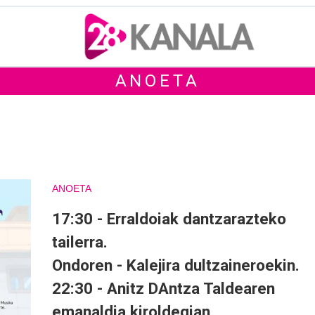
ANOETA
ANOETA
17:30 - Erraldoiak dantzarazteko
tailerra.
Ondoren - Kalejira dultzaineroekin.
22:30 - Anitz DAntza Taldearen
emanaldia kiroldegian.