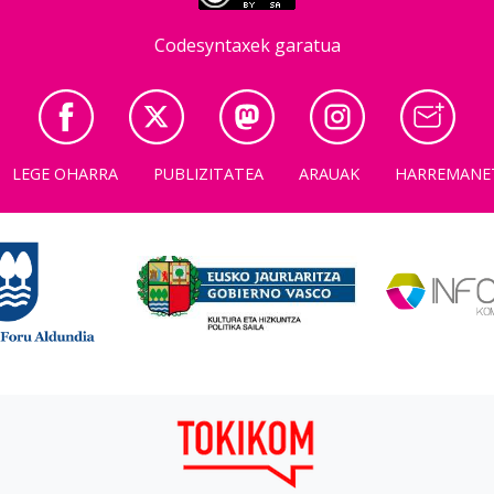
Codesyntaxek garatua
LEGE OHARRA
PUBLIZITATEA
ARAUAK
HARREMANE