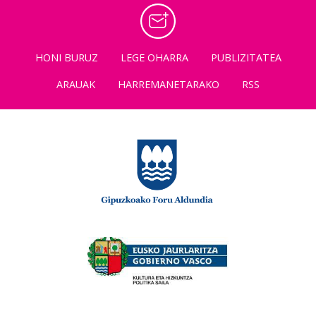
HONI BURUZ
LEGE OHARRA
PUBLIZITATEA
ARAUAK
HARREMANETARAKO
RSS