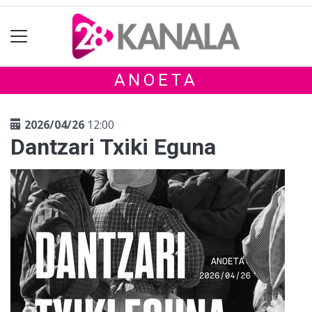
ANOETA
2026/04/26
12:00
Dantzari Txiki Eguna