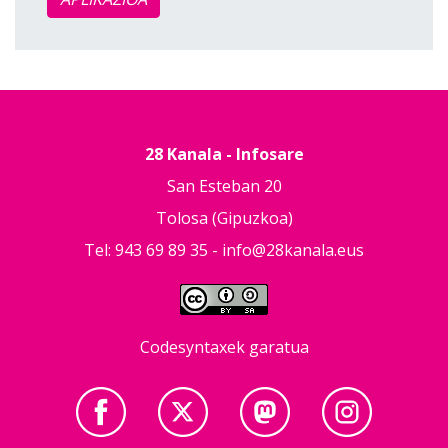
28 Kanala - Infosare
San Esteban 20
Tolosa (Gipuzkoa)
Tel: 943 69 89 35 -
info@28kanala.eus
Codesyntaxek garatua