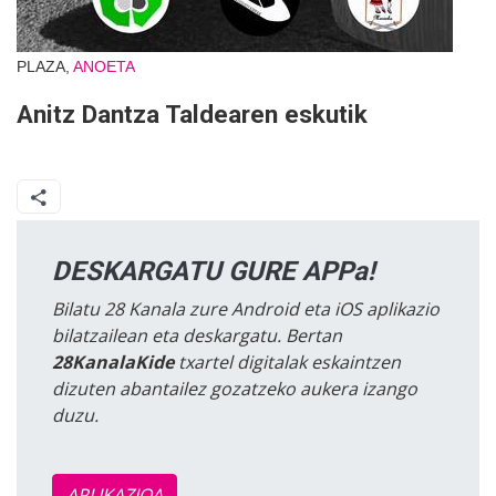
PLAZA,
ANOETA
Anitz Dantza Taldearen eskutik
DESKARGATU GURE APPa!
Bilatu 28 Kanala zure Android eta iOS aplikazio
bilatzailean eta deskargatu. Bertan
28KanalaKide
txartel digitalak eskaintzen
dizuten abantailez gozatzeko aukera izango
duzu.
APLIKAZIOA