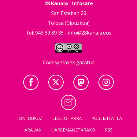
28 Kanala - Infosare
San Esteban 20
Tolosa (Gipuzkoa)
Tel: 943 69 89 35 -
info@28kanala.eus
Codesyntaxek garatua
HONI BURUZ
LEGE OHARRA
PUBLIZITATEA
ARAUAK
HARREMANETARAKO
RSS