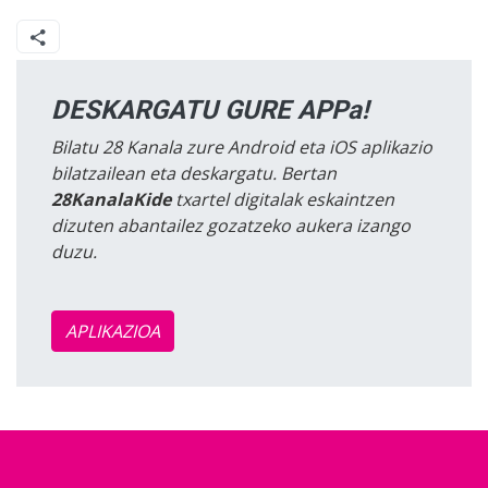
DESKARGATU GURE APPa!
Bilatu 28 Kanala zure Android eta iOS aplikazio
bilatzailean eta deskargatu. Bertan
28KanalaKide
txartel digitalak eskaintzen
dizuten abantailez gozatzeko aukera izango
duzu.
APLIKAZIOA