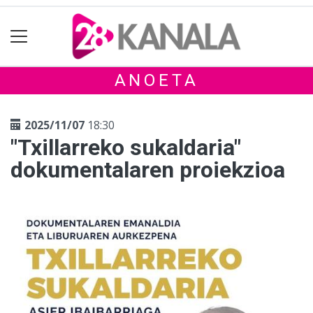
ANOETA
2025/11/07
18:30
"Txillarreko sukaldaria"
dokumentalaren proiekzioa