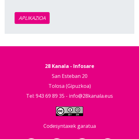
APLIKAZIOA
28 Kanala - Infosare
San Esteban 20
Tolosa (Gipuzkoa)
Tel: 943 69 89 35 -
info@28kanala.eus
Codesyntaxek garatua