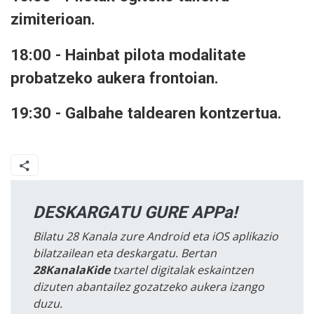
zimiterioan.
18:00 - Hainbat pilota modalitate
probatzeko aukera frontoian.
19:30 - Galbahe taldearen kontzertua.
DESKARGATU GURE APPa!
Bilatu 28 Kanala zure Android eta iOS aplikazio
bilatzailean eta deskargatu. Bertan
28KanalaKide
txartel digitalak eskaintzen
dizuten abantailez gozatzeko aukera izango
duzu.