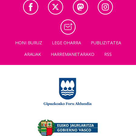
HONI BURUZ
LEGE OHARRA
PUBLIZITATEA
ARAUAK
HARREMANETARAKO
RSS