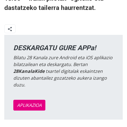
dastatzeko tailerra haurrentzat.
DESKARGATU GURE APPa!
Bilatu 28 Kanala zure Android eta iOS aplikazio
bilatzailean eta deskargatu. Bertan
28KanalaKide
txartel digitalak eskaintzen
dizuten abantailez gozatzeko aukera izango
duzu.
APLIKAZIOA