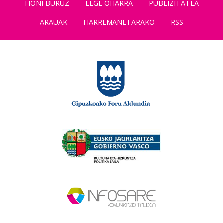
HONI BURUZ
LEGE OHARRA
PUBLIZITATEA
ARAUAK
HARREMANETARAKO
RSS