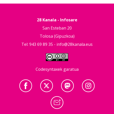
28 Kanala - Infosare
San Esteban 20
Tolosa (Gipuzkoa)
Tel: 943 69 89 35 -
info@28kanala.eus
Codesyntaxek garatua