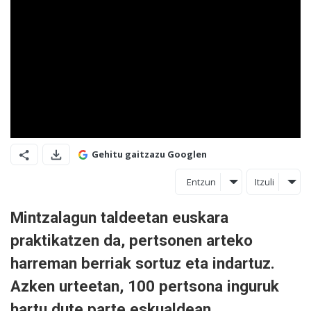
Gehitu gaitzazu Googlen
Entzun
Itzuli
Mintzalagun taldeetan euskara
praktikatzen da, pertsonen arteko
harreman berriak sortuz eta indartuz.
Azken urteetan, 100 pertsona inguruk
hartu dute parte eskualdean.