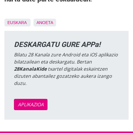
EUSKARA
ANOETA
DESKARGATU GURE APPa!
Bilatu 28 Kanala zure Android eta iOS aplikazio
bilatzailean eta deskargatu. Bertan
28KanalaKide
txartel digitalak eskaintzen
dizuten abantailez gozatzeko aukera izango
duzu.
APLIKAZIOA