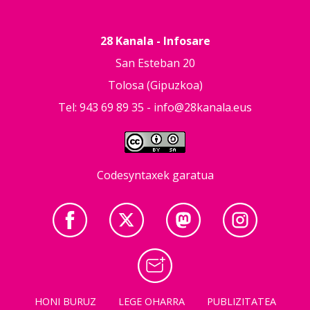
28 Kanala - Infosare
San Esteban 20
Tolosa (Gipuzkoa)
Tel: 943 69 89 35 -
info@28kanala.eus
Codesyntaxek garatua
HONI BURUZ
LEGE OHARRA
PUBLIZITATEA