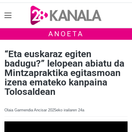
ANOETA
“Eta euskaraz egiten
badugu?” lelopean abiatu da
Mintzapraktika egitasmoan
izena emateko kanpaina
Tolosaldean
Olaia Garmendia Ancisar
2025eko irailaren 24a