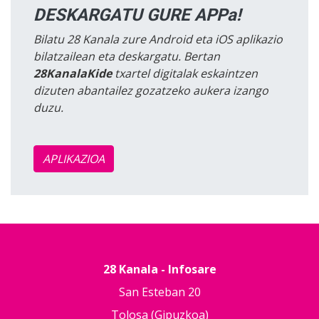
DESKARGATU GURE APPa!
Bilatu 28 Kanala zure Android eta iOS aplikazio
bilatzailean eta deskargatu. Bertan
28KanalaKide
txartel digitalak eskaintzen
dizuten abantailez gozatzeko aukera izango
duzu.
APLIKAZIOA
28 Kanala - Infosare
San Esteban 20
Tolosa (Gipuzkoa)