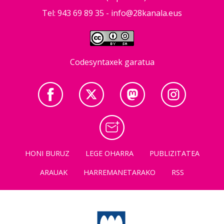
Tel: 943 69 89 35 -
info@28kanala.eus
Codesyntaxek garatua
HONI BURUZ
LEGE OHARRA
PUBLIZITATEA
ARAUAK
HARREMANETARAKO
RSS