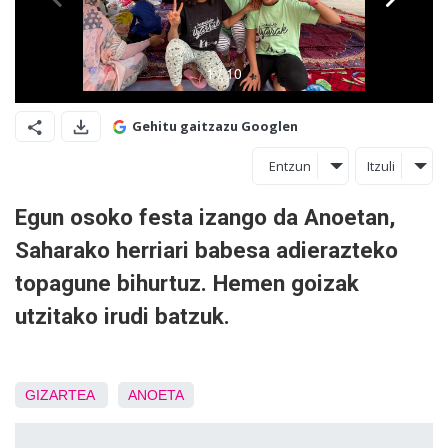
Gehitu gaitzazu Googlen
Entzun
Itzuli
Egun osoko festa izango da Anoetan,
Saharako herriari babesa adierazteko
topagune bihurtuz. Hemen goizak
utzitako irudi batzuk.
GIZARTEA
ANOETA