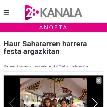
ANOETA
Haur Sahararren harrera
festa argazkitan
Maitane Dorronsoro Erauntzetamurgil
2025eko uztailaren 20a