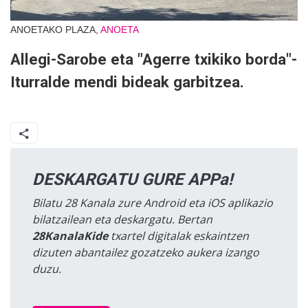
ANOETAKO PLAZA,
ANOETA
Allegi-Sarobe eta "Agerre txikiko borda"-
Iturralde mendi bideak garbitzea.
DESKARGATU GURE APPa!
Bilatu 28 Kanala zure Android eta iOS aplikazio
bilatzailean eta deskargatu. Bertan
28KanalaKide
txartel digitalak eskaintzen
dizuten abantailez gozatzeko aukera izango
duzu.