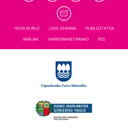
HONI BURUZ
LEGE OHARRA
PUBLIZITATEA
ARAUAK
HARREMANETARAKO
RSS