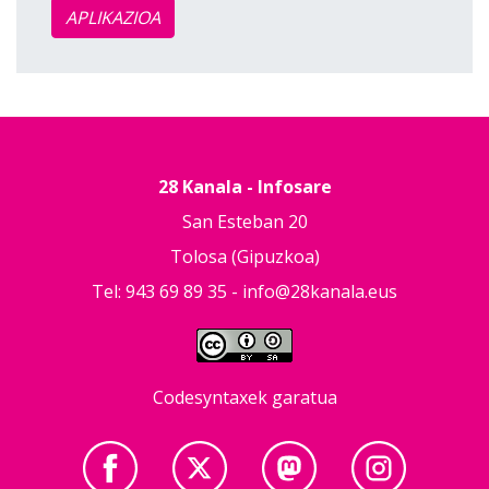
APLIKAZIOA
28 Kanala - Infosare
San Esteban 20
Tolosa (Gipuzkoa)
Tel: 943 69 89 35 -
info@28kanala.eus
Codesyntaxek garatua