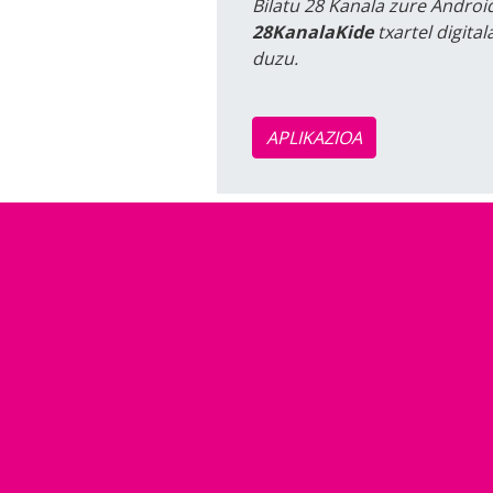
Bilatu 28 Kanala zure Android
28KanalaKide
txartel digita
duzu.
APLIKAZIOA