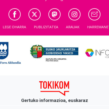
LEGE OHARRA
PUBLIZITATEA
ARAUAK
HARREMANE
Gertuko informazioa, euskaraz