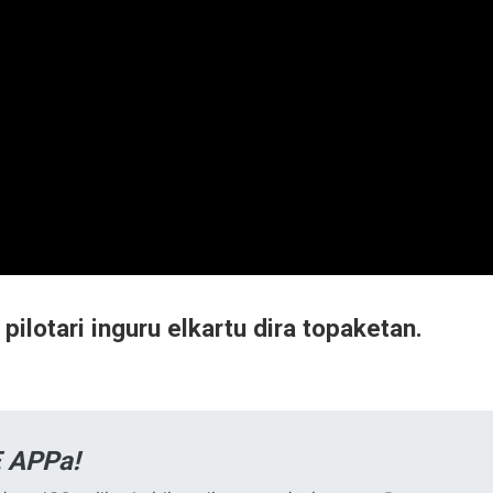
pilotari inguru elkartu dira topaketan.
 APPa!