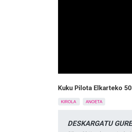
Kuku Pilota Elkarteko 50 
KIROLA
ANOETA
DESKARGATU GURE