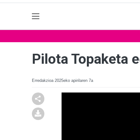
Pilota Topaketa 
Erredakzioa
2025eko apirilaren 7a