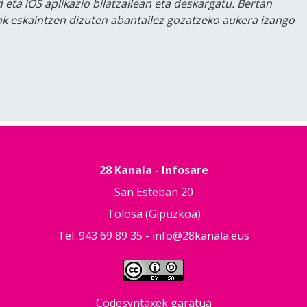
 eta iOS aplikazio bilatzailean eta deskargatu. Bertan
lak eskaintzen dizuten abantailez gozatzeko aukera izango
28 Kanala - Infosare
San Esteban 20
Tolosa (Gipuzkoa)
Tel: 943 69 89 35 -
info@28kanala.eus
Codesyntaxek garatua