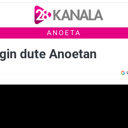
ANOETA
egin dute Anoetan