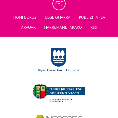
HONI BURUZ
LEGE OHARRA
PUBLIZITATEA
ARAUAK
HARREMANETARAKO
RSS