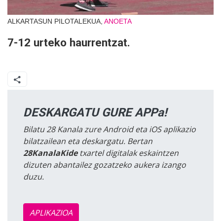
ALKARTASUN PILOTALEKUA,
ANOETA
7-12 urteko haurrentzat.
DESKARGATU GURE APPa!
Bilatu 28 Kanala zure Android eta iOS aplikazio
bilatzailean eta deskargatu. Bertan
28KanalaKide
txartel digitalak eskaintzen
dizuten abantailez gozatzeko aukera izango
duzu.
APLIKAZIOA