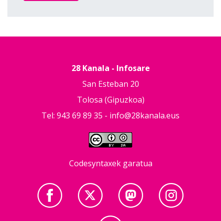
28 Kanala - Infosare
San Esteban 20
Tolosa (Gipuzkoa)
Tel: 943 69 89 35 -
info@28kanala.eus
Codesyntaxek garatua