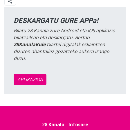
DESKARGATU GURE APPa!
Bilatu 28 Kanala zure Android eta iOS aplikazio
bilatzailean eta deskargatu. Bertan
28KanalaKide
txartel digitalak eskaintzen
dizuten abantailez gozatzeko aukera izango
duzu.
APLIKAZIOA
28 Kanala - Infosare