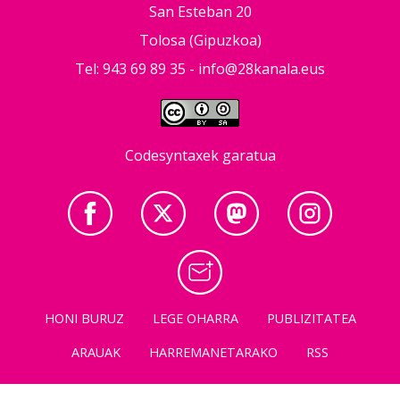
San Esteban 20
Tolosa (Gipuzkoa)
Tel: 943 69 89 35 -
info@28kanala.eus
Codesyntaxek garatua
HONI BURUZ
LEGE OHARRA
PUBLIZITATEA
ARAUAK
HARREMANETARAKO
RSS