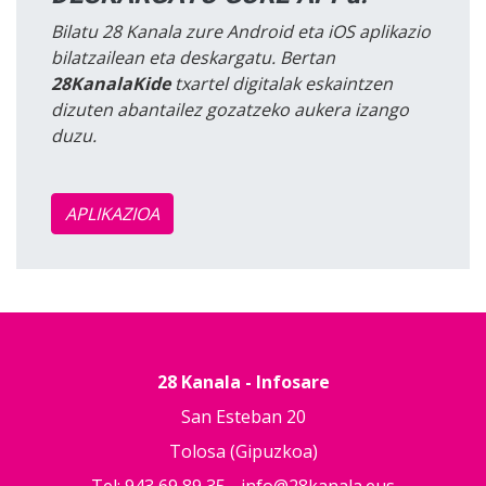
Bilatu 28 Kanala zure Android eta iOS aplikazio
bilatzailean eta deskargatu. Bertan
28KanalaKide
txartel digitalak eskaintzen
dizuten abantailez gozatzeko aukera izango
duzu.
APLIKAZIOA
28 Kanala - Infosare
San Esteban 20
Tolosa (Gipuzkoa)