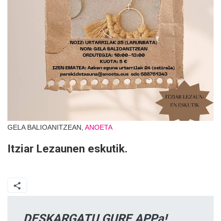
GELA BALIOANITZEAN,
ANOETA
Itziar Lezaunen eskutik.
DESKARGATU GURE APPa!