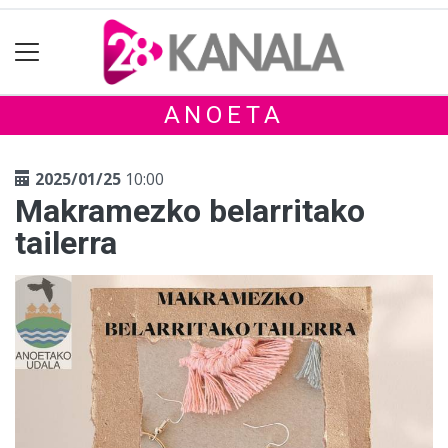
ANOETA
2025/01/25
10:00
Makramezko belarritako
tailerra