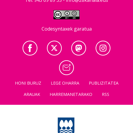
Tel: 943 69 89 35 -
info@28kanala.eus
Codesyntaxek garatua
HONI BURUZ
LEGE OHARRA
PUBLIZITATEA
ARAUAK
HARREMANETARAKO
RSS